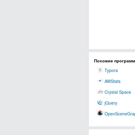
Похожие програм
Typora
AWStats
Crystal Space
jQuery
OpenSceneGra