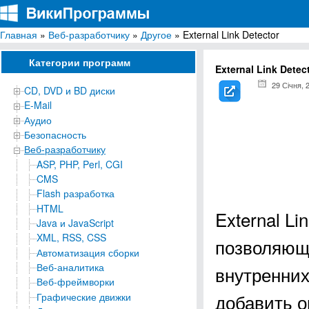
Главная
»
Веб-разработчику
»
Другое
» External Link Detector
ВикиПрограммы
Энциклопедия бесплатных компьютерных программ для Windows
Категории программ
External Link Detec
29 Січня, 
CD, DVD и BD диски
E-Mail
Аудио
Безопасность
Веб-разработчику
ASP, PHP, Perl, CGI
CMS
Flash разработка
HTML
External Li
Java и JavaScript
XML, RSS, CSS
позволяюща
Автоматизация сборки
Веб-аналитика
внутренних
Веб-фреймворки
добавить о
Графические движки