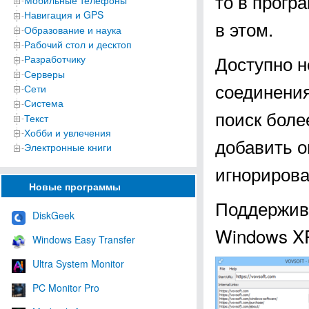
то в прогр
Мобильные телефоны
Навигация и GPS
в этом.
Образование и наука
Рабочий стол и десктоп
Доступно н
Разработчику
Серверы
соединения
Сети
Система
поиск боле
Текст
Хобби и увлечения
добавить о
Электронные книги
игнорирова
Новые программы
Поддержива
DiskGeek
Windows XP,
Windows Easy Transfer
Ultra System Monitor
PC Monitor Pro