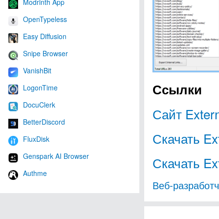
Modrinth App
OpenTypeless
Easy Diffusion
Snipe Browser
VanishBit
Ссылки
LogonTime
DocuClerk
Сайт Extern
BetterDiscord
Скачать Ext
FluxDisk
Genspark AI Browser
Скачать Ext
Authme
Веб-разработч