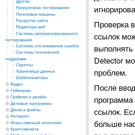
Другое
игнорирова
Нагрузочное тестирование
Поисковые машины
Раскрутка сайта
Проверка в
Редакторы веб
Системы автоматизированного
ссылок мож
тестирования
Системы отслеживания ошибок
выполнять 
Системы технической
Detector м
поддержки
Скрипты
проблем.
Хранилища данных
Шаблонизаторы
Видео
После ввод
Геймерам
Графика и дизайн
программа 
Деловые программы
ссылок. Ес
Диски и файлы
Интернет
больше нас
Искусственный интеллект
Криптовалюта