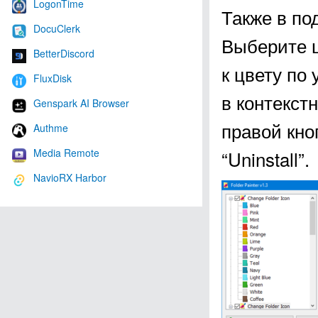
LogonTime
Также в по
DocuClerk
Выберите ц
BetterDiscord
к цвету по 
FluxDisk
в контекст
Genspark AI Browser
правой кно
Authme
Media Remote
“Uninstall”.
NavioRX Harbor