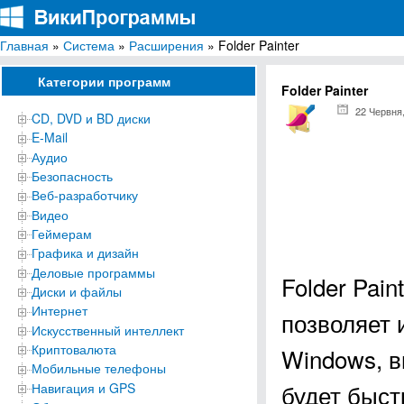
Главная
»
Система
»
Расширения
» Folder Painter
ВикиПрограммы
Энциклопедия бесплатных компьютерных программ для Windows
Категории программ
Folder Painter
22 Червня
CD, DVD и BD диски
E-Mail
Аудио
Безопасность
Веб-разработчику
Видео
Геймерам
Графика и дизайн
Деловые программы
Folder Pai
Диски и файлы
Интернет
позволяет 
Искусственный интеллект
Криптовалюта
Windows, в
Мобильные телефоны
будет быст
Навигация и GPS