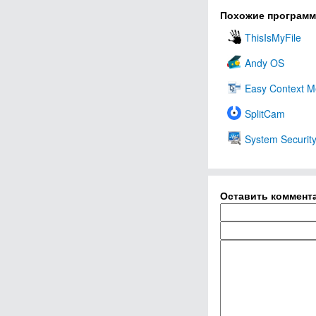
Похожие програм
ThisIsMyFile
Andy OS
Easy Context 
SplitCam
System Securit
Оставить коммент