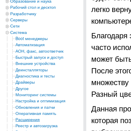
Образование и наука
легко верн
Рабочий стол и десктоп
Разработчику
компьютер
Серверы
Сети
Система
Благодаря 
Boot менеджеры
часто испо
Автоматизация
АОН, факс, автоответчик
может быть 
Быстрый запуск и доступ
Внешние устройства
После этог
Деинсталляторы
Диагностика и тесты
множеству 
Драйверы
Другое
Разный цве
Мониторинг системы
Настройка и оптимизация
Данная про
Обновления и патчи
Оперативная память
которая по
Расширения
Реестр и автозагрузка