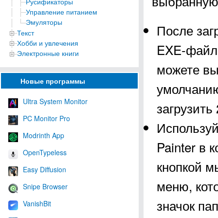
выбранную 
Русификаторы
Управление питанием
Эмуляторы
После заг
Текст
Хобби и увлечения
EXE-файл “
Электронные книги
можете вы
Новые программы
умолчанию
Ultra System Monitor
загрузить 
PC Monitor Pro
Используй
Modrinth App
Painter в 
OpenTypeless
кнопкой м
Easy Diffusion
меню, кот
Snipe Browser
значок пап
VanishBit