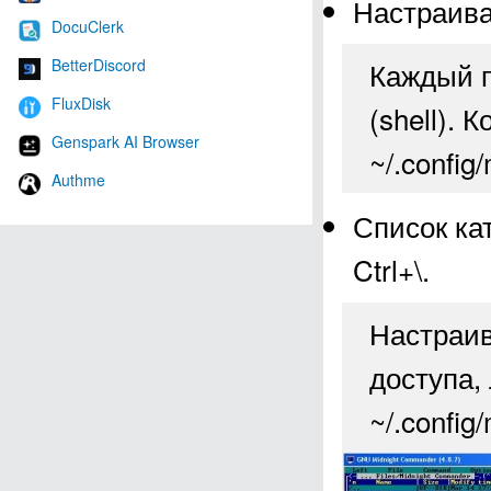
Настраива
DocuClerk
Каждый п
BetterDiscord
FluxDisk
(shell).
Genspark AI Browser
~/.config
Authme
Список ка
Ctrl+\.
Настраив
доступа,
~/.config/