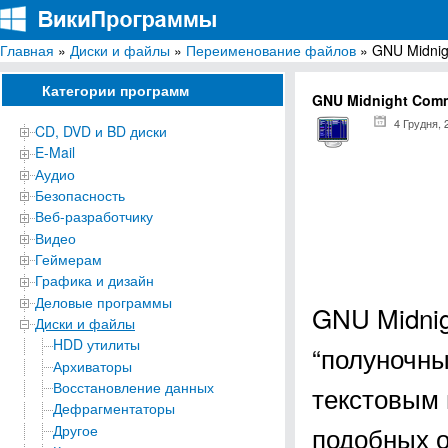
Главная
»
Диски и файлы
»
Переименование файлов
» GNU Midni
ВикиПрограммы
Энциклопедия бесплатных компьютерных программ для Windows
Категории программ
GNU Midnight Com
4 Грудня, 
CD, DVD и BD диски
E-Mail
Аудио
Безопасность
Веб-разработчику
Видео
Геймерам
Графика и дизайн
Деловые программы
GNU Midnig
Диски и файлы
HDD утилиты
“полуночны
Архиваторы
Восстановление данных
текстовым
Дефрагментаторы
подобных о
Другое