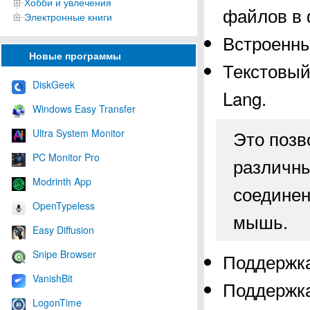
Хобби и увлечения
файлов в 
Электронные книги
Встроенны
Новые программы
Текстовый
DiskGeek
Lang.
Windows Easy Transfer
Это позв
Ultra System Monitor
PC Monitor Pro
различны
Modrinth App
соединен
OpenTypeless
мышь.
Easy Diffusion
Snipe Browser
Поддержка
VanishBit
Поддержка
LogonTime