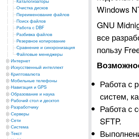
Каталогизаторы
Windows NT
Очистка дисков
Переименование файлов
Поиск файлов
GNU Midnig
Работа с DBF
Разбивка файлов
все разраб
Резервное копирование
пользу Free
Сравнение и синхронизация
Файловые менеджеры
Интернет
Возможно
Искусственный интеллект
Криптовалюта
Мобильные телефоны
Работа с 
Навигация и GPS
систем, к
Образование и наука
Рабочий стол и десктоп
Работа с
Разработчику
Серверы
SFTP.
Сети
Система
Выполнени
Текст