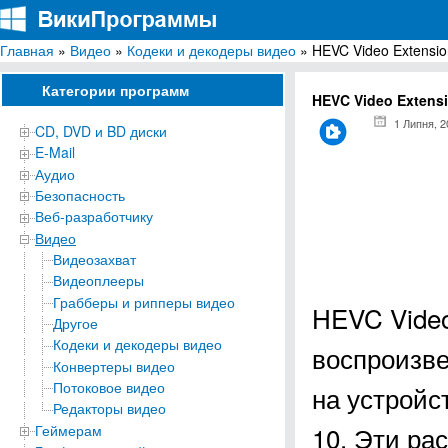
Главная
»
Видео
»
Кодеки и декодеры видео
» HEVC Video Extensio
ВикиПрограммы
Энциклопедия бесплатных компьютерных программ для Windows
Категории программ
HEVC Video Extens
1 Липня, 2
CD, DVD и BD диски
E-Mail
Аудио
Безопасность
Веб-разработчику
Видео
Видеозахват
Видеоплееры
Грабберы и рипперы видео
HEVC Video
Другое
Кодеки и декодеры видео
воспроизве
Конвертеры видео
Потоковое видео
на устройс
Редакторы видео
10. Эти ра
Геймерам