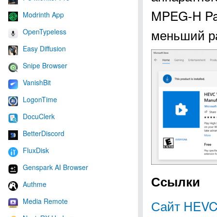
MPEG-H Par
Modrinth App
меньший р
OpenTypeless
Easy Diffusion
Snipe Browser
VanishBit
LogonTime
DocuClerk
BetterDiscord
FluxDisk
Genspark AI Browser
Ссылки
Authme
Media Remote
Сайт HEVC 