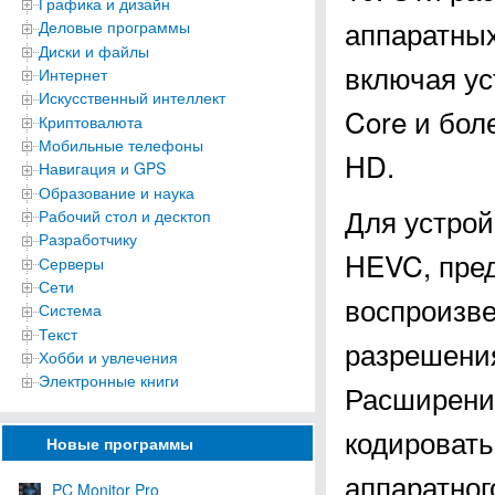
Графика и дизайн
аппаратных
Деловые программы
Диски и файлы
включая ус
Интернет
Искусственный интеллект
Core и бол
Криптовалюта
Мобильные телефоны
HD.
Навигация и GPS
Образование и наука
Для устрой
Рабочий стол и десктоп
Разработчику
HEVC, пред
Серверы
Сети
воспроизве
Система
Текст
разрешения
Хобби и увлечения
Электронные книги
Расширения
кодировать
Новые программы
аппаратног
PC Monitor Pro