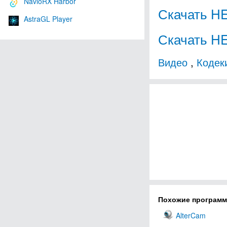
NavioRX Harbor
Скачать HE
AstraGL Player
Скачать HE
Видео
,
Кодек
Похожие програм
AlterCam