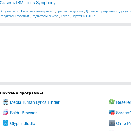
Скачать IBM Lotus Symphony
Ведение дел
,
Визитки и полиграфия
,
Графика и дизайн
,
Деловые программы
,
Докуме
Редакторы графики
,
Редакторы текста
,
Текст
,
Чертёж и САПР
Похожие программы
MediaHuman Lyrics Finder
Reselle
Baidu Browser
Screen2
Glyphr Studio
Gimp Pa