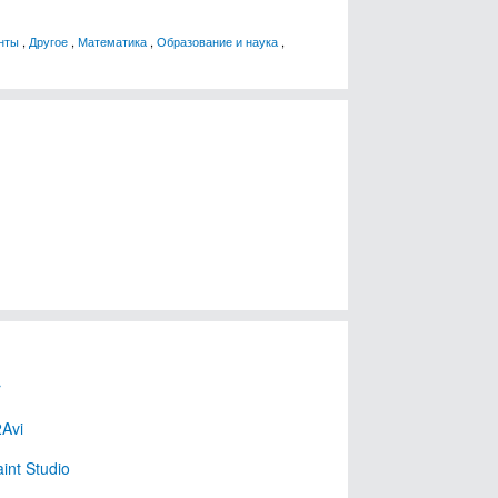
нты
,
Другое
,
Математика
,
Образование и наука
,
r
Avi
int Studio