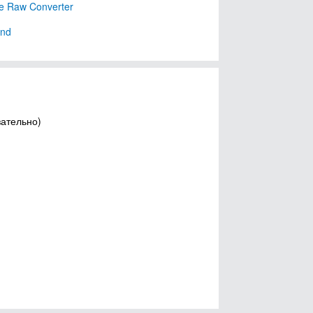
te Raw Converter
und
зательно)