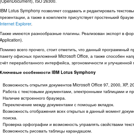
(OpenDocument), ISO 26300.
IBM Lotus Symphony позволяет создавать и редактировать текстов
презентации, а также в комплекте присутствует простенький брауз
Internet Explorer
.
Также имеются разнообразные плагины. Реализован экспорт в форма
Application).
Помимо всего прочего, стоит отметить, что данный программный п
пакету офисных приложений Microsoft Office, а также способен на
счёт переработанного интерфейса, эргономичности и улучшенной п
Ключевые особенности IBM Lotus Symphony
Возможность открытия документов Microsoft Office 97, 2000, XP, 2
Работа с текстовыми документами, электронными таблицами и п
Наличие встроенного браузера.
Переключение между документами с помощью вкладок.
Возможность отображения всех открытых в данный момент докум
поиска.
Проверка орфографии и возможность управлять свойствами текст
Возможность рисовать таблицы карандашом.