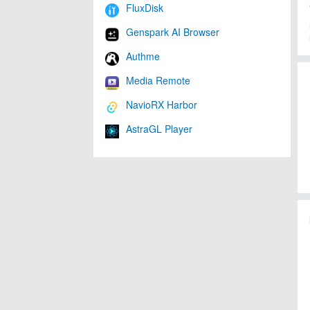
FluxDisk
Genspark AI Browser
Authme
Media Remote
NavioRX Harbor
AstraGL Player