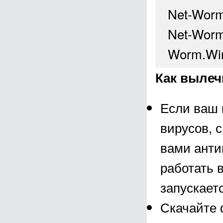
Net-Worm
Net-Worm
Worm.Win
Как вылеч
Если ваш 
вирусов, 
вами анти
работать 
запускает
Скачайте