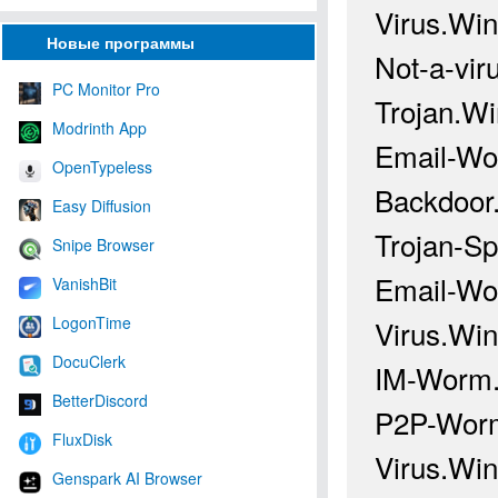
Virus.Win
Новые программы
Not-a-vir
PC Monitor Pro
Trojan.Wi
Modrinth App
Email-Wo
OpenTypeless
Backdoor.
Easy Diffusion
Trojan-S
Snipe Browser
Email-Wo
VanishBit
LogonTime
Virus.Wi
DocuClerk
IM-Worm.
BetterDiscord
P2P-Worm
FluxDisk
Virus.Wi
Genspark AI Browser