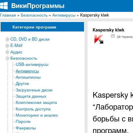
Главная
»
Безопасность
»
Антивирусы
» Kaspersky klwk
ВикиПрограммы
Энциклопедия бесплатных компьютерных программ для Windows
Категории программ
Kaspersky klwk
28 Червня
CD, DVD и BD диски
E-Mail
Аудио
Безопасность
USB-антивирусы
Антивирусы
Антишпионы
Другое
Загрузочные диски
Kaspersky 
Защита данных
Комплексная защита
“Лаборатор
Контроль доступа
Мониторинг и анализ
борьбы с 
Пароли
программ.
Фаерволы