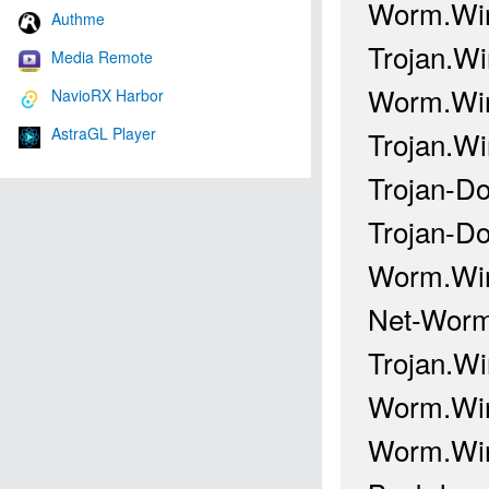
Worm.Win
Authme
Trojan.Wi
Media Remote
Worm.Win
NavioRX Harbor
AstraGL Player
Trojan.W
Trojan-D
Trojan-D
Worm.Win
Net-Worm
Trojan.Wi
Worm.Win
Worm.Win