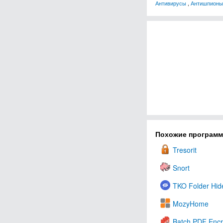
Антивирусы
,
Антишпионы
Похожие програм
Tresorit
Snort
TKO Folder Hid
MozyHome
Batch PDF Encr