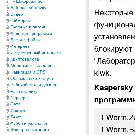
Шифрование
Веб-разработчику
Некоторые
Видео
Геймерам
функциона
Графика и дизайн
Деловые программы
установлен
Диски и файлы
блокируют 
Интернет
Искусственный интеллект
“Лаборатор
Криптовалюта
Мобильные телефоны
klwk.
Навигация и GPS
Образование и наука
Рабочий стол и десктоп
Kaspersky
Разработчику
программ
Серверы
Сети
Система
I-Worm.Za
Текст
Хобби и увлечения
I-Worm.Ba
Электронные книги