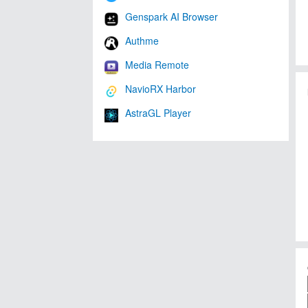
Genspark AI Browser
Authme
Media Remote
NavioRX Harbor
AstraGL Player