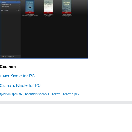
Ссылки
Сайт Kindle for PC
Скачать Kindle for PC
Диски и файлы
,
Каталогизаторы
,
Текст
,
Текст в речь