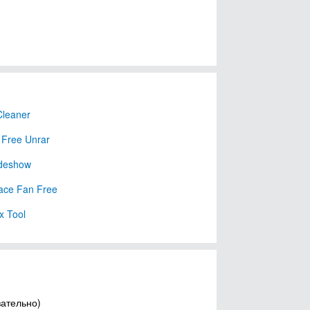
leaner
a Free Unrar
ideshow
ace Fan Free
x Tool
зательно)