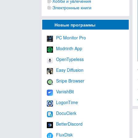
Хобби и увлечения
Электронные книги
Новые программы
PC Monitor Pro
Modrinth App
OpenTypeless
Easy Diffusion
Snipe Browser
VanishBit
LogonTime
DocuClerk
BetterDiscord
FluxDisk