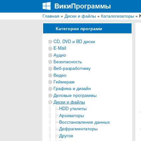
Главная
»
Диски и файлы
»
Каталогизаторы
» K
ВикиПрограммы
Энциклопедия бесплатных компьютерных про
Категории программ
CD, DVD и BD диски
E-Mail
Аудио
Безопасность
Веб-разработчику
Видео
Геймерам
Графика и дизайн
Деловые программы
Диски и файлы
HDD утилиты
Архиваторы
Восстановление данных
Дефрагментаторы
Другое