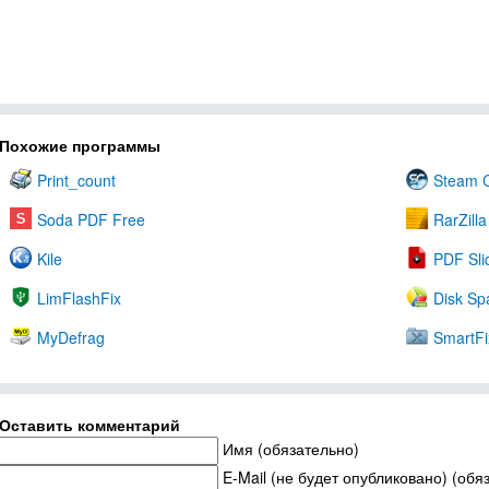
Похожие программы
Print_count
Steam C
Soda PDF Free
RarZill
Kile
PDF Sl
LimFlashFix
Disk Sp
MyDefrag
SmartFi
Оставить комментарий
Имя (обязательно)
E-Mail (не будет опубликовано) (обя