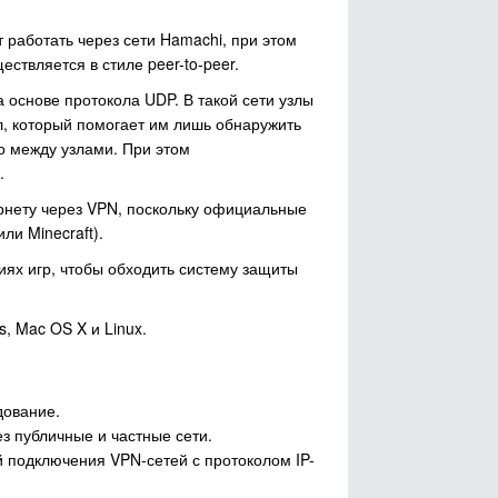
 работать через сети Hamachi, при этом
твляется в стиле peer-to-peer.
основе протокола UDP. В такой сети узлы
л, который помогает им лишь обнаружить
о между узлами. При этом
.
ернету через VPN, поскольку официальные
ли Minecraft).
иях игр, чтобы обходить систему защиты
, Mac OS X и Linux.
дование.
з публичные и частные сети.
 подключения VPN-сетей с протоколом IP-