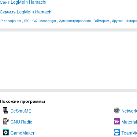
Сайт LogMeIn Hamachi
Скачать LogMeIn Hamachi
IP-телефония
,
IRC, ICQ, Messenger
,
Администрирование
,
Геймерам
,
Другое
,
Интерн
Похожие программы
DeSmuME
Networ
GNU Radio
Material
GameMaker
TeamVi