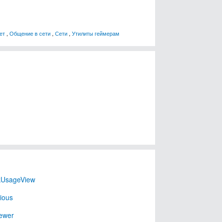
ет
,
Общение в сети
,
Сети
,
Утилиты геймерам
kUsageView
ious
ewer