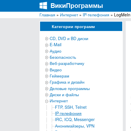
Главная
»
Интернет
»
IP-телефония
» LogMeIn
ВикиПрограммы
Энциклопедия бесплатных компьютерных про
Категории программ
CD, DVD и BD диски
E-Mail
Аудио
Безопасность
Веб-разработчику
Видео
Геймерам
Графика и дизайн
Деловые программы
Диски и файлы
Интернет
FTP, SSH, Telnet
IP-телефония
IRC, ICQ, Messenger
Анонимайзеры, VPN