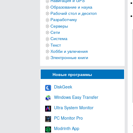
Навигация и GPS
Образование и наука
Рабочий стол и десктоп
Разработчику
Серверы
Сети
Система
Текст
Хобби и увлечения
Электронные книги
Новые программы
DiskGeek
Windows Easy Transfer
Ultra System Monitor
PC Monitor Pro
Modrinth App