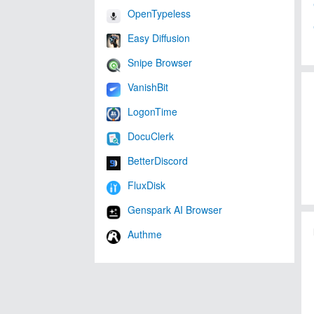
OpenTypeless
Easy Diffusion
Snipe Browser
VanishBit
LogonTime
DocuClerk
BetterDiscord
FluxDisk
Genspark AI Browser
Authme