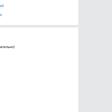
el
fo
зательно)