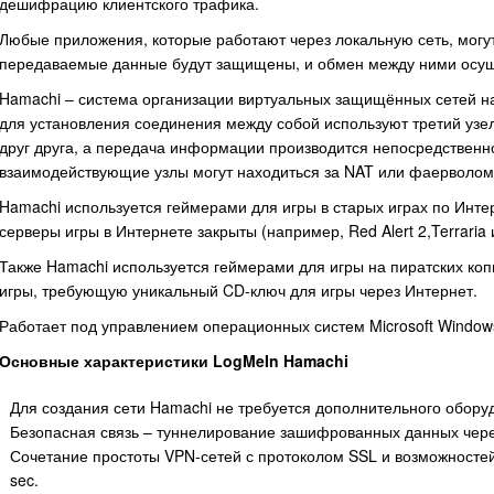
дешифрацию клиентского трафика.
Любые приложения, которые работают через локальную сеть, могут
передаваемые данные будут защищены, и обмен между ними осущес
Hamachi – система организации виртуальных защищённых сетей на 
для установления соединения между собой используют третий узе
друг друга, а передача информации производится непосредственн
взаимодействующие узлы могут находиться за NAT или фаерволом
Hamachi используется геймерами для игры в старых играх по Инт
серверы игры в Интернете закрыты (например, Red Alert 2,Terraria и
Также Hamachi используется геймерами для игры на пиратских коп
игры, требующую уникальный CD-ключ для игры через Интернет.
Работает под управлением операционных систем Microsoft Windows
Основные характеристики LogMeIn Hamachi
Для создания сети Hamachi не требуется дополнительного обору
Безопасная связь – туннелирование зашифрованных данных чере
Сочетание простоты VPN-сетей с протоколом SSL и возможностей
sec.