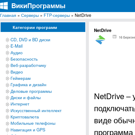
Главная
»
Серверы
»
FTP-серверы
» NetDrive
ВикиПрограммы
Энциклопедия бесплатных компьютерных программ для Windows
Категории программ
NetDrive
16 Березн
CD, DVD и BD диски
E-Mail
Аудио
Безопасность
Веб-разработчику
Видео
Геймерам
Графика и дизайн
Деловые программы
NetDrive –
Диски и файлы
Интернет
подключат
Искусственный интеллект
Криптовалюта
виде обычн
Мобильные телефоны
программа 
Навигация и GPS