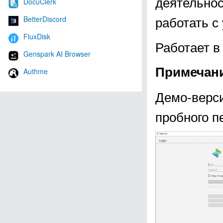
деятельнос
DocuClerk
работать с
BetterDiscord
FluxDisk
Работает в
Genspark AI Browser
Примечан
Authme
Демо-верс
пробного п