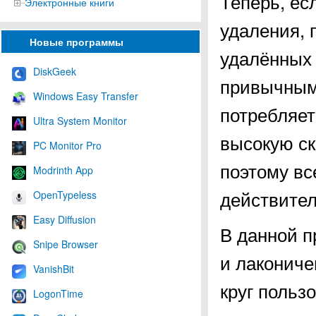
Теперь, ес
Электронные книги
удаления, 
Новые программы
удалённых 
DiskGeek
привычными
Windows Easy Transfer
потребляет
Ultra System Monitor
высокую ск
PC Monitor Pro
поэтому вс
Modrinth App
действител
OpenTypeless
Easy Diffusion
В данной п
Snipe Browser
и лакониче
VanishBit
круг польз
LogonTime