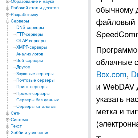
Образование и наука
обычному 
Рабочий стол и десктоп
Разработчику
файловый 
Серверы
DNS-серверы
SpeedCom
FTP-серверы
OLAP-серверы
Программо
XMPP-серверы
Анализ логов
облачные 
Веб-серверы
Другое
Box.com
,
D
Звуковые серверы
Почтовые серверы
и WebDAV д
Принт-серверы
Прокси-серверы
указать на
Серверы баз данных
Серверы каталогов
метка и ти
Сети
Система
(электронн
Текст
Хобби и увлечения