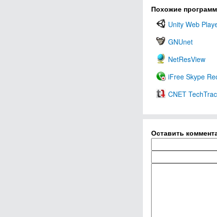
Похожие програм
Unity Web Play
GNUnet
NetResView
iFree Skype Re
CNET TechTrac
Оставить коммент