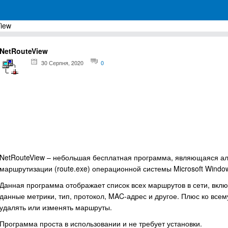
iew
грамм для Windows
NetRouteView
30 Серпня, 2020
0
NetRouteView – небольшая бесплатная программа, являющаяся ал
маршрутизации (route.exe) операционной системы Microsoft Windo
Данная программа отображает список всех маршрутов в сети, вклю
данные метрики, тип, протокол, MAC-адрес и другое. Плюс ко всем
удалять или изменять маршруты.
Программа проста в использовании и не требует установки.