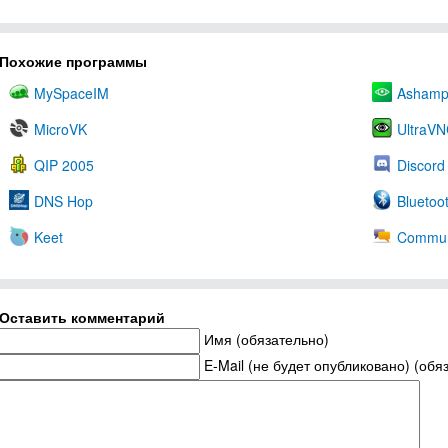
Похожие программы
MySpaceIM
Ashamp
MicroVK
UltraV
QIP 2005
Discord
DNS Hop
Bluetoo
Keet
Commun
Оставить комментарий
Имя (обязательно)
E-Mail (не будет опубликовано) (обя