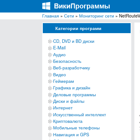
Главная
»
Сети
»
Мониторинг сети
» NetRouteV
ВикиПрограммы
Энциклопедия бесплатных компьютерных про
Категории программ
CD, DVD и BD диски
E-Mail
Аудио
Безопасность
Веб-разработчику
Видео
Геймерам
Графика и дизайн
Деловые программы
Диски и файлы
Интернет
Искусственный интеллект
Криптовалюта
Мобильные телефоны
Навигация и GPS