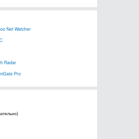
oo Net Watcher
NC
th Radar
iGate Pro
зательно)