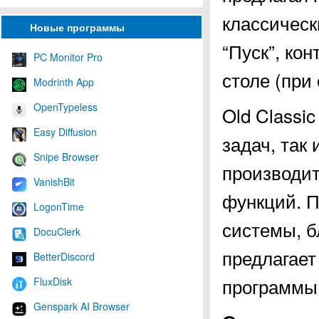
классическ
Новые программы
“Пуск”, ко
PC Monitor Pro
столе (при
Modrinth App
OpenTypeless
Old Classi
Easy Diffusion
задач, так
Snipe Browser
производит
VanishBit
функций. П
LogonTime
системы, б
DocuClerk
предлагает
BetterDiscord
программы
FluxDisk
Genspark AI Browser