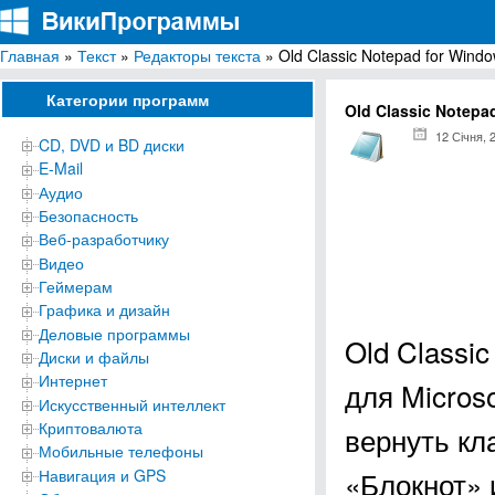
Главная
»
Текст
»
Редакторы текста
» Old Classic Notepad for Wind
ВикиПрограммы
Энциклопедия бесплатных компьютерных программ для Windows
Категории программ
Old Classic Notepa
12 Січня, 
CD, DVD и BD диски
E-Mail
Аудио
Безопасность
Веб-разработчику
Видео
Геймерам
Графика и дизайн
Деловые программы
Old Classi
Диски и файлы
Интернет
для Micros
Искусственный интеллект
Криптовалюта
вернуть кл
Мобильные телефоны
«Блокнот» 
Навигация и GPS