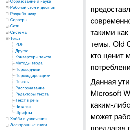
Образование и наука
предоставл
Рабочий стол и десктоп
Разработчику
современно
Серверы
Сети
такими как
Система
Текст
темы. Old C
PDF
Другое
кто ценит 
Конвертеры текста
Методы ввода
потреблени
Переводчики
Перекодировщики
Данная ути
Печать
Распознавание
Microsoft 
Редакторы текста
Текст в речь
каким-либо
Читалки
Шрифты
может рабо
Хобби и увлечения
Электронные книги
предлагая 