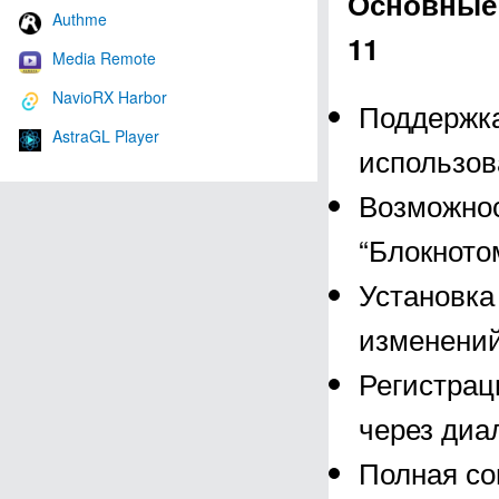
Основные 
Authme
11
Media Remote
NavioRX Harbor
Поддержка
AstraGL Player
использов
Возможнос
“Блокното
Установка
изменений
Регистрац
через диа
Полная со