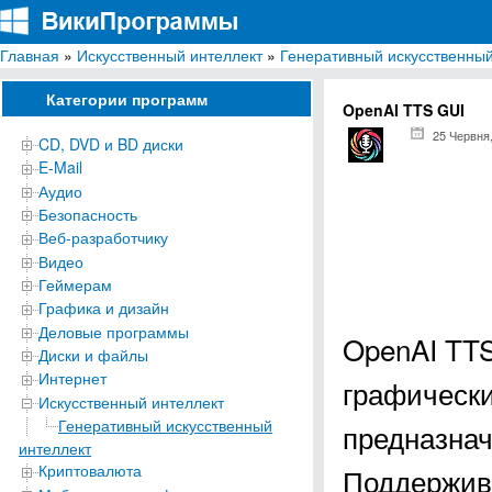
Главная
»
Искусственный интеллект
»
Генеративный искусственный
ВикиПрограммы
Энциклопедия бесплатных компьютерных программ для Windows
Категории программ
OpenAI TTS GUI
25 Червня
CD, DVD и BD диски
E-Mail
Аудио
Безопасность
Веб-разработчику
Видео
Геймерам
Графика и дизайн
Деловые программы
OpenAI TTS
Диски и файлы
Интернет
графическ
Искусственный интеллект
Генеративный искусственный
предназнач
интеллект
Криптовалюта
Поддержива