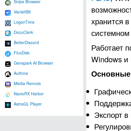
Snipe Browser
возможност
VanishBit
хранится 
LogonTime
системном
DocuClerk
BetterDiscord
Работает п
FluxDisk
Windows и 
Genspark AI Browser
Основные 
Authme
Media Remote
Графическ
NavioRX Harbor
Поддержка
AstraGL Player
Экспорт в
Регулировк