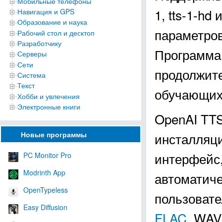
Мобильные телефоны
1, tts-1-hd
Навигация и GPS
Образование и наука
параметров
Рабочий стол и десктоп
Разработчику
Программа 
Серверы
Сети
продолжите
Система
Текст
обучающих 
Хобби и увлечения
Электронные книги
OpenAI TTS
инсталляци
Новые программы
интерфейс,
PC Monitor Pro
Modrinth App
автоматиче
OpenTypeless
пользовате
Easy Diffusion
FLAC
, WAV