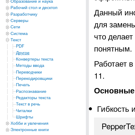
Образование и наука
Рабочий стол и десктоп
Данный инс
Разработчику
Серверы
для замены
Сети
Система
что делает
Текст
понятным.
PDF
Другое
Конвертеры текста
Работает в
Методы ввода
Переводчики
11.
Перекодировщики
Печать
Основные 
Распознавание
Редакторы текста
Текст в речь
Гибкость 
Читалки
Шрифты
Хобби и увлечения
PepperTe
Электронные книги