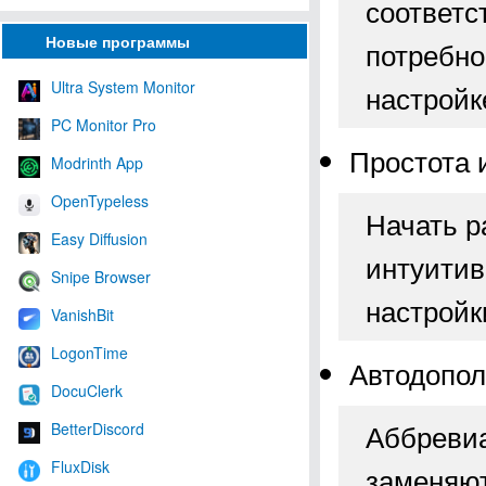
соответс
Новые программы
потребно
Ultra System Monitor
настройк
PC Monitor Pro
Простота 
Modrinth App
OpenTypeless
Начать р
Easy Diffusion
интуитив
Snipe Browser
настройк
VanishBit
LogonTime
Автодопол
DocuClerk
Аббревиа
BetterDiscord
FluxDisk
заменяют