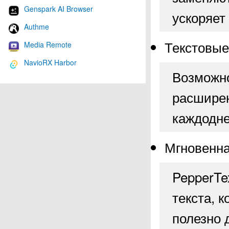
Genspark AI Browser
ускоряет
Authme
Текстовые
Media Remote
NavioRX Harbor
Возможно
расширен
каждодне
Мгновенна
PepperTe
текста, 
полезно 