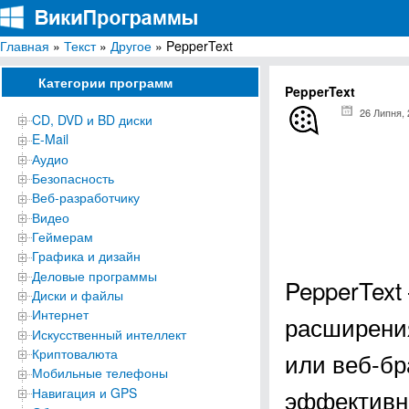
Главная
»
Текст
»
Другое
» PepperText
ВикиПрограммы
Энциклопедия бесплатных компьютерных программ для Windows
Категории программ
PepperText
26 Липня,
CD, DVD и BD диски
E-Mail
Аудио
Безопасность
Веб-разработчику
Видео
Геймерам
Графика и дизайн
Деловые программы
PepperText
Диски и файлы
Интернет
расширения
Искусственный интеллект
Криптовалюта
или веб-бр
Мобильные телефоны
эффективно
Навигация и GPS