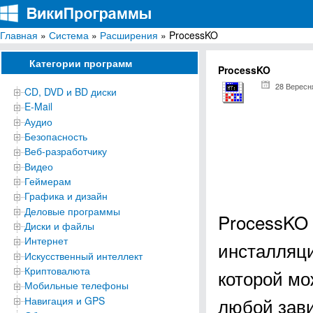
Главная
»
Система
»
Расширения
» ProcessKO
ВикиПрограммы
Энциклопедия бесплатных компьютерных программ для Windows
Категории программ
ProcessKO
28 Вересн
CD, DVD и BD диски
E-Mail
Аудио
Безопасность
Веб-разработчику
Видео
Геймерам
Графика и дизайн
Деловые программы
ProcessKO 
Диски и файлы
Интернет
инсталляц
Искусственный интеллект
Криптовалюта
которой мо
Мобильные телефоны
любой зав
Навигация и GPS