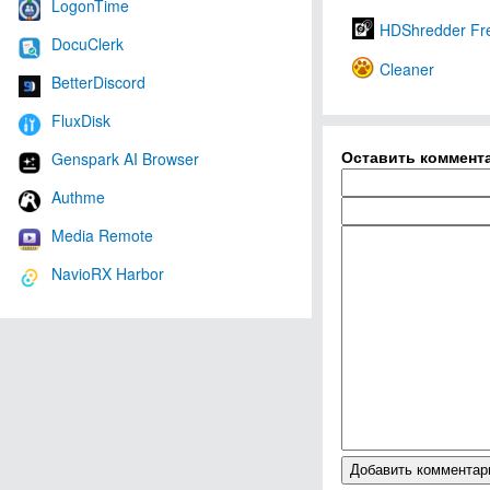
LogonTime
HDShredder Fre
DocuClerk
Cleaner
BetterDiscord
FluxDisk
Оставить коммент
Genspark AI Browser
Authme
Media Remote
NavioRX Harbor