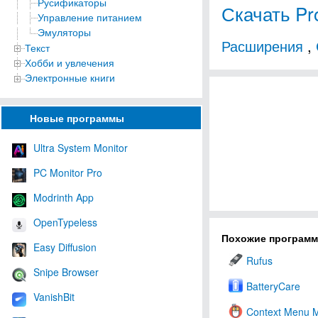
Русификаторы
Скачать Pr
Управление питанием
Эмуляторы
Расширения
,
Текст
Хобби и увлечения
Электронные книги
Новые программы
Ultra System Monitor
PC Monitor Pro
Modrinth App
OpenTypeless
Похожие програм
Easy Diffusion
Rufus
Snipe Browser
BatteryCare
VanishBit
Context Menu 