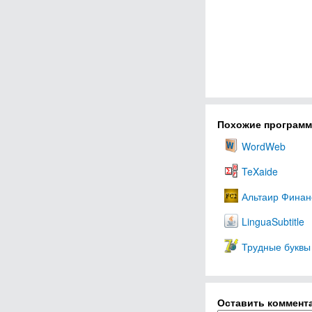
Похожие програм
WordWeb
TeXaide
Альтаир Финан
LinguaSubtitle
Трудные буквы
Оставить коммент