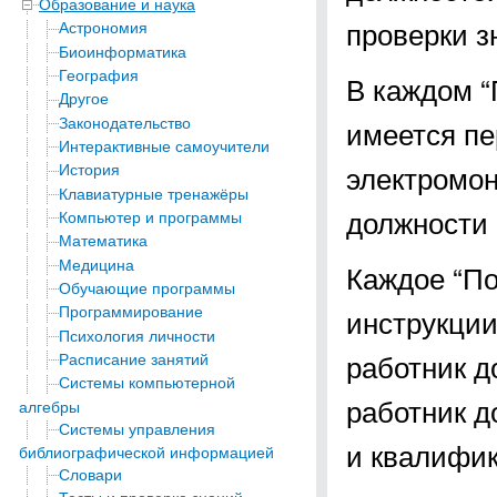
Образование и наука
проверки з
Астрономия
Биоинформатика
География
В каждом “П
Другое
Законодательство
имеется пе
Интерактивные самоучители
электромон
История
Клавиатурные тренажёры
должности 
Компьютер и программы
Математика
Медицина
Каждое “По
Обучающие программы
Программирование
инструкции
Психология личности
работник д
Расписание занятий
Системы компьютерной
работник д
алгебры
Системы управления
и квалифи
библиографической информацией
Словари