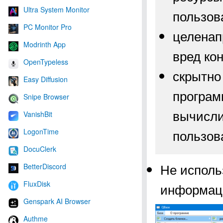
Ultra System Monitor
пользова
PC Monitor Pro
целенап
Modrinth App
вред ко
OpenTypeless
скрытно
Easy Diffusion
програм
Snipe Browser
вычисли
VanishBit
пользов
LogonTime
DocuClerk
Не исполь
BetterDiscord
FluxDisk
информаци
Genspark AI Browser
Authme