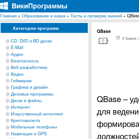
Главная
»
Образование и наука
»
Тесты и проверка знаний
» QBas
ВикиПрограммы
Энциклопедия бесплатных компьютерных программ для Windows
Категории программ
QBase
5 Травня, 
CD, DVD и BD диски
E-Mail
Аудио
Безопасность
Веб-разработчику
Видео
Геймерам
Графика и дизайн
Деловые программы
QBase – уд
Диски и файлы
Интернет
для ведени
Искусственный интеллект
Криптовалюта
формирова
Мобильные телефоны
должностей
Навигация и GPS