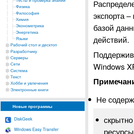
Тесты и проверка знаний
Распределе
Физика
Философия
экспорта –
Химия
базой дан
Эконометрика
Энергетика
действий.
Языки
Рабочий стол и десктоп
Разработчику
Поддержива
Серверы
Windows XP, 
Сети
Система
Текст
Примечан
Хобби и увлечения
Электронные книги
Не содерж
Новые программы
скрытно
DiskGeek
ресурсы
Windows Easy Transfer