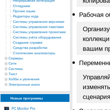
Непрерывная интеграция
Отладчики
Прочие языки
Рабочая о
Редакторы кода
Системы управления версиями
Организу
Системы управления пакетами
Системы управления проектами
коллекци
Системы учёта оборудования
Создание справки
вашим пр
Средства разработки
Статические анализаторы
Серверы
Переменн
Сети
Система
Текст
Управляй
Хобби и увлечения
Электронные книги
изменять
сценария
Новые программы
PC Monitor Pro