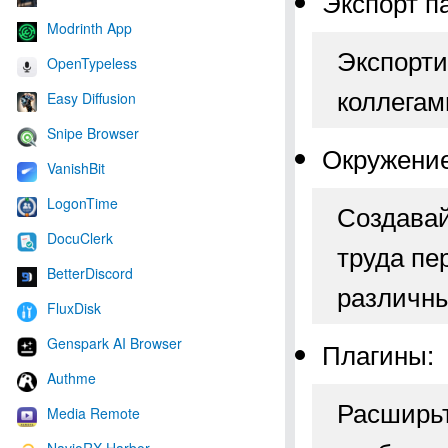
Экспорт п
Modrinth App
Экспорти
OpenTypeless
коллегам
Easy Diffusion
Snipe Browser
Окружение
VanishBit
LogonTime
Создавай
DocuClerk
труда пе
BetterDiscord
различны
FluxDisk
Genspark AI Browser
Плагины:
Authme
Расширьт
Media Remote