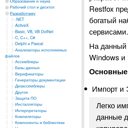
Образование и наука
Restfox пр
Рабочий стол и десктоп
Разработчику
богатый на
.NET
ActiveX
сервисами
Basic, VB, VB DotNet
C, C++, C#
На данный 
Delphi и Pascal
Анализаторы исполняемых
Windows и 
файлов
Ассемблеры
Базы данных
Основные 
Верификаторы
Генераторы документации
Дизассемблеры
Импорт и 
Другое
Защита ПО
Легко им
Инсталляторы
Интерпретаторы
данные д
Компиляторы
Компоненты и библиотеки
копирова