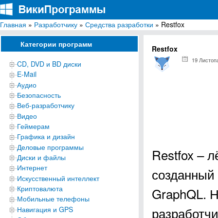
Главная
»
Разработчику
»
Средства разработки
» Restfox
ВикиПрограммы
Энциклопедия бесплатных компьютерных программ для Windows
Категории программ
Restfox
19 Листоп
CD, DVD и BD диски
E-Mail
Аудио
Безопасность
Веб-разработчику
Видео
Геймерам
Графика и дизайн
Деловые программы
Restfox – 
Диски и файлы
Интернет
созданный 
Искусственный интеллект
Криптовалюта
GraphQL. Н
Мобильные телефоны
разработчи
Навигация и GPS