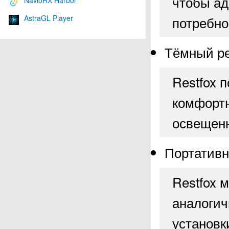
чтобы ад
NavioRX Harbor
потребно
AstraGL Player
Тёмный р
Restfox 
комфортн
освещенн
Портативн
Restfox 
аналогич
установк