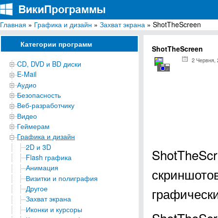
Главная
»
Графика и дизайн
»
Захват экрана
» ShotTheScreen
ВикиПрограммы
Энциклопедия бесплатных компьютерных программ для Windows
Категории программ
ShotTheScreen
2 Червня,
CD, DVD и BD диски
E-Mail
Аудио
Безопасность
Веб-разработчику
Видео
Геймерам
Графика и дизайн
2D и 3D
ShotTheScr
Flash графика
Анимация
скриншотов
Визитки и полиграфия
Другое
графическ
Захват экрана
Иконки и курсоры
ShotTheScr