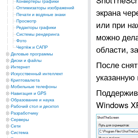
Конвертеры графики
Оптимизаторы изображений
экрана чер
Печати и водяные знаки
Просмотр
или при на
Редакторы графики
Системы рендеринга
можно делат
Фото
области, з
Чертёж и САПР
Деловые программы
Диски и файлы
После снят
Интернет
Искусственный интеллект
указанную 
Криптовалюта
Мобильные телефоны
Поддержива
Навигация и GPS
Образование и наука
Windows XP, 
Рабочий стол и десктоп
Разработчику
Серверы
Сети
Система