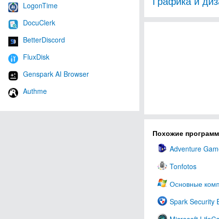
Графика и диз
LogonTime
DocuClerk
BetterDiscord
FluxDisk
Genspark AI Browser
Authme
Похожие програм
Adventure Gam
Tonfotos
Основные ком
Spark Security 