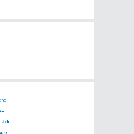
ine
y++
staller
udio