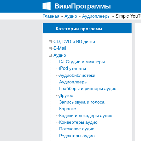
Главная
»
Аудио
»
Аудиоплееры
» Simple YouT
ВикиПрограммы
Энциклопедия бесплатных компьютерных про
Категории программ
CD, DVD и BD диски
E-Mail
Аудио
DJ Студии и микшеры
iPod утилиты
Аудиобиблиотеки
Аудиоплееры
Грабберы и рипперы аудио
Другое
Запись звука и голоса
Караоке
Кодеки и декодеры аудио
Конвертеры аудио
Потоковое аудио
Редакторы аудио