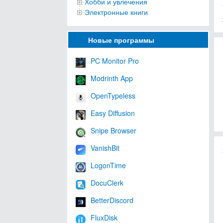
Хобби и увлечения
Электронные книги
Новые программы
PC Monitor Pro
Modrinth App
OpenTypeless
Easy Diffusion
Snipe Browser
VanishBit
LogonTime
DocuClerk
BetterDiscord
FluxDisk