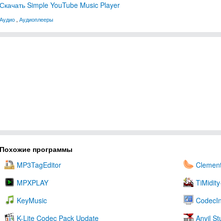
Скачать Simple YouTube Music Player
Аудио
,
Аудиоплееры
Похожие программы
MP3TagEditor
Clement
MPXPLAY
TiMidit
KeyMusic
CodecIn
K-Lite Codec Pack Update
Anvil St