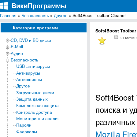
Главная
»
Безопасность
»
Другое
» Soft4Boost Toolbar Cleaner
ВикиПрограммы
Энциклопедия бесплатных компьютерных программ для Windows
Категории программ
Soft4Boost Toolbar
21 Квітня,
CD, DVD и BD диски
E-Mail
Аудио
Безопасность
USB-антивирусы
Антивирусы
Антишпионы
Другое
Загрузочные диски
Soft4Boost
Защита данных
Комплексная защита
поиска и у
Контроль доступа
Мониторинг и анализ
различных 
Пароли
Mozilla Fire
Фаерволы