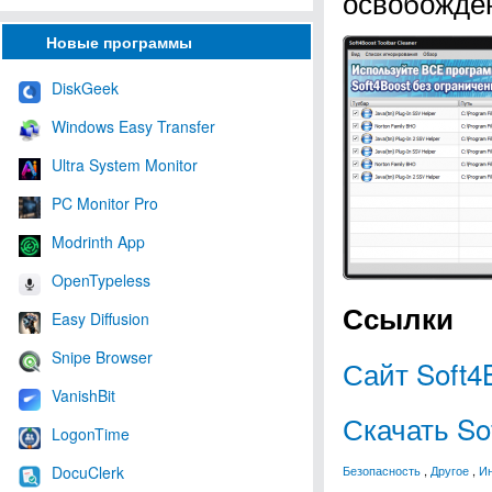
освобожде
Новые программы
DiskGeek
Windows Easy Transfer
Ultra System Monitor
PC Monitor Pro
Modrinth App
OpenTypeless
Ссылки
Easy Diffusion
Snipe Browser
Сайт Soft4B
VanishBit
Скачать Sof
LogonTime
DocuClerk
Безопасность
,
Другое
,
Ин