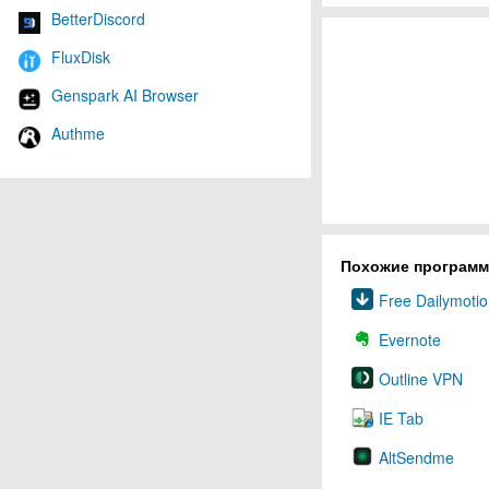
BetterDiscord
FluxDisk
Genspark AI Browser
Authme
Похожие програм
Free Dailymoti
Evernote
Outline VPN
IE Tab
AltSendme