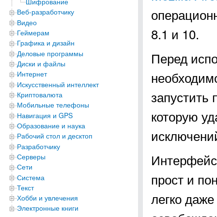
Шифрование
операционны
Веб-разработчику
Видео
8.1 и 10.
Геймерам
Графика и дизайн
Деловые программы
Перед испо
Диски и файлы
необходимо
Интернет
Искусственный интеллект
запустить 
Криптовалюта
Мобильные телефоны
которую уд
Навигация и GPS
Образование и наука
исключени
Рабочий стол и десктоп
Разработчику
Интерфейс 
Серверы
Сети
прост и по
Система
Текст
легко даже
Хобби и увлечения
Электронные книги