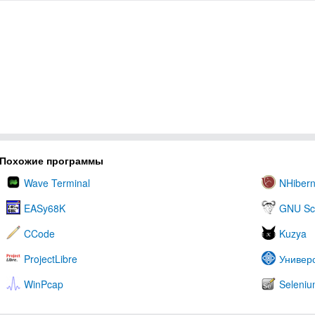
Похожие программы
Wave Terminal
NHibern
EASy68K
GNU Scie
CCode
Kuzya
ProjectLibre
Универ
WinPcap
Seleniu