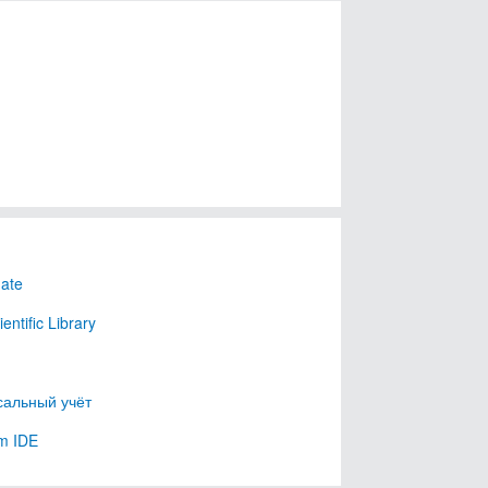
ate
ntific Library
сальный учёт
m IDE