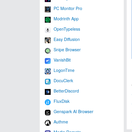
PC Monitor Pro
Modrinth App
OpenTypeless
Easy Diffusion
Snipe Browser
VanishBit
LogonTime
DocuClerk
BetterDiscord
FluxDisk
Genspark AI Browser
Authme