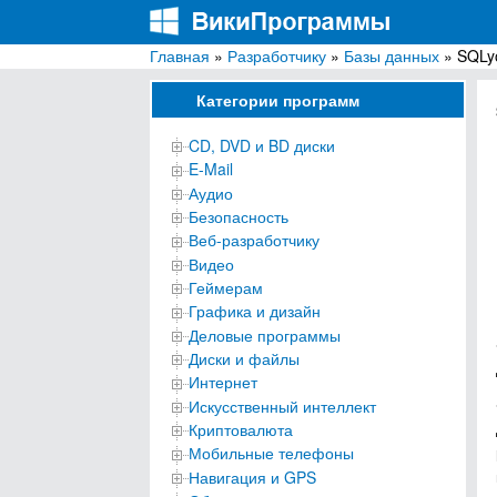
Главная
»
Разработчику
»
Базы данных
» SQLyo
ВикиПрограммы
Энциклопедия бесплатных компьютерных про
Категории программ
CD, DVD и BD диски
E-Mail
Аудио
Безопасность
Веб-разработчику
Видео
Геймерам
Графика и дизайн
Деловые программы
Диски и файлы
Интернет
Искусственный интеллект
Криптовалюта
Мобильные телефоны
Навигация и GPS