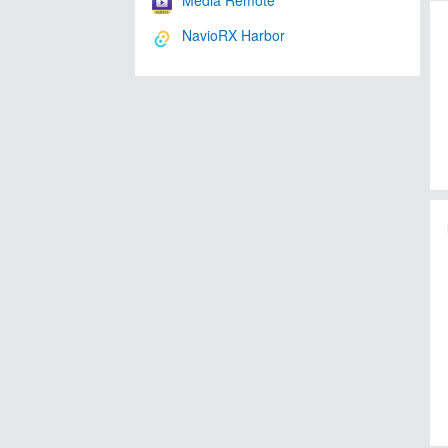
Media Remote
NavioRX Harbor