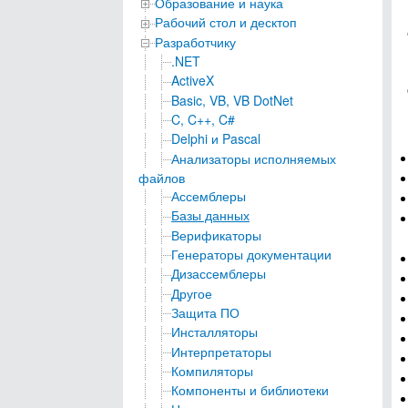
Образование и наука
Рабочий стол и десктоп
Разработчику
.NET
ActiveX
Basic, VB, VB DotNet
C, C++, C#
Delphi и Pascal
Анализаторы исполняемых
файлов
Ассемблеры
Базы данных
Верификаторы
Генераторы документации
Дизассемблеры
Другое
Защита ПО
Инсталляторы
Интерпретаторы
Компиляторы
Компоненты и библиотеки