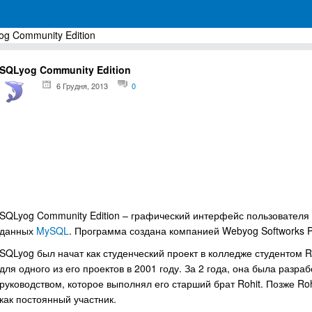
g Community Edition
грамм для Windows
SQLyog Community Edition
6 Грудня, 2013
0
SQLyog Community Edition – графический интерфейс пользователя
данных
MySQL
. Программа создана компанией Webyog Softworks P
SQLyog был начат как студенческий проект в колледже студентом R
для одного из его проектов в 2001 году. За 2 года, она была разр
руководством, которое выполнял его старший брат Rohit. Позже Ro
как постоянный участник.