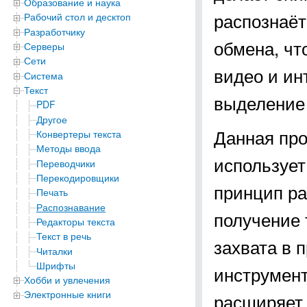
Образование и наука
распознаёт
Рабочий стол и десктоп
Разработчику
обмена, чт
Серверы
Сети
видео и ин
Система
Текст
выделение 
PDF
Другое
Данная про
Конвертеры текста
Методы ввода
используе
Переводчики
Перекодировщики
принцип ра
Печать
Распознавание
получение 
Редакторы текста
Текст в речь
захвата в 
Читалки
Шрифты
инструмент
Хобби и увлечения
Электронные книги
расширяет 