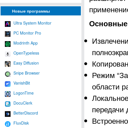
применени
Новые программы
Основные 
Ultra System Monitor
PC Monitor Pro
Извлечени
Modrinth App
полноэкра
OpenTypeless
Копирован
Easy Diffusion
Режим “За
Snipe Browser
VanishBit
области р
LogonTime
Локальное
DocuClerk
передачи 
BetterDiscord
Встроенно
FluxDisk