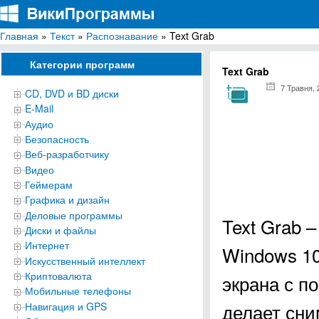
Главная
»
Текст
»
Распознавание
» Text Grab
ВикиПрограммы
Энциклопедия бесплатных компьютерных программ для Windows
Категории программ
Text Grab
7 Травня, 
CD, DVD и BD диски
E-Mail
Аудио
Безопасность
Веб-разработчику
Видео
Геймерам
Графика и дизайн
Деловые программы
Text Grab 
Диски и файлы
Интернет
Windows 10
Искусственный интеллект
Криптовалюта
экрана с 
Мобильные телефоны
делает сни
Навигация и GPS