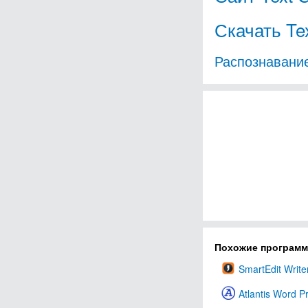
Скачать Te
Распознавани
Похожие програм
SmartEdit Write
Atlantis Word P