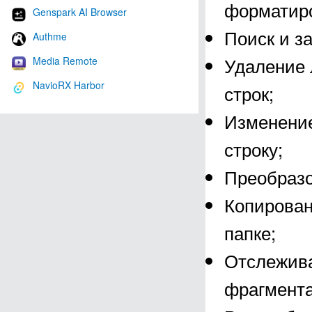
форматир
Genspark AI Browser
Поиск и з
Authme
Удаление 
Media Remote
NavioRX Harbor
строк;
Изменение
строку;
Преобразо
Копирован
папке;
Отслежива
фрагмент