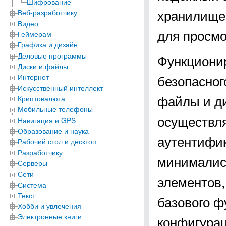
Шифрование
хранилище,
Веб-разработчику
Видео
для просмо
Геймерам
Графика и дизайн
Деловые программы
Функциони
Диски и файлы
безопасног
Интернет
Искусственный интеллект
файлы и ди
Криптовалюта
Мобильные телефоны
осуществл
Навигация и GPS
Образование и наука
аутентифик
Рабочий стол и десктоп
Разработчику
минималис
Серверы
Сети
элементов,
Система
Текст
базового ф
Хобби и увлечения
Электронные книги
конфигура