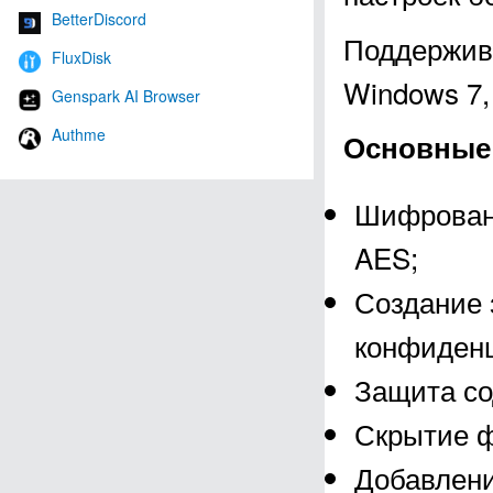
BetterDiscord
Поддержива
FluxDisk
Windows 7, 
Genspark AI Browser
Authme
Основные 
Шифровани
AES;
Создание 
конфиден
Защита со
Скрытие ф
Добавлени