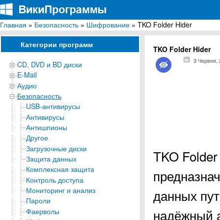
Главная
»
Безопасность
»
Шифрование
» TKO Folder Hider
ВикиПрограммы
Энциклопедия бесплатных компьютерных программ для Windows
Категории программ
TKO Folder Hider
3 Червня,
CD, DVD и BD диски
E-Mail
Аудио
Безопасность
USB-антивирусы
Антивирусы
Антишпионы
Другое
Загрузочные диски
TKO Folder
Защита данных
Комплексная защита
предназна
Контроль доступа
Мониторинг и анализ
данных пу
Пароли
надёжный а
Фаерволы