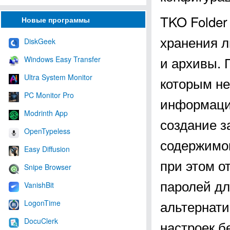
TKO Folder
Новые программы
хранения л
DiskGeek
и архивы. 
Windows Easy Transfer
Ultra System Monitor
которым не
PC Monitor Pro
информацио
Modrinth App
создание з
OpenTypeless
содержимом
Easy Diffusion
при этом о
Snipe Browser
паролей дл
VanishBit
альтернат
LogonTime
DocuClerk
настроек б