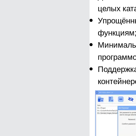
целых кат
Упрощённы
функциям
Минимальн
программо
Поддержка
контейнер