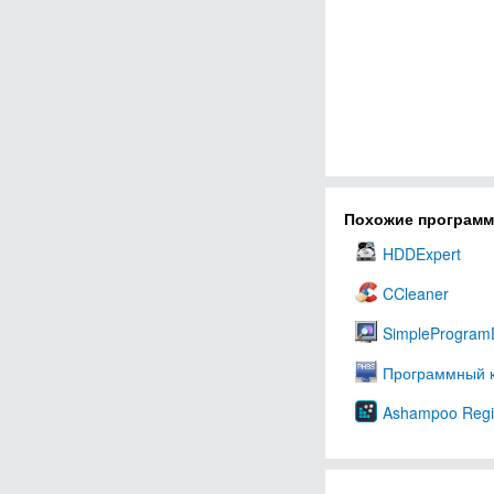
Похожие програм
HDDExpert
CCleaner
SimpleProgram
Программный к
Ashampoo Regis