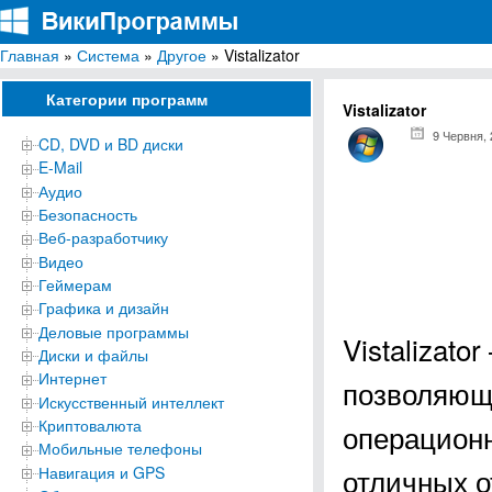
Главная
»
Система
»
Другое
» Vistalizator
ВикиПрограммы
Энциклопедия бесплатных компьютерных программ для Windows
Категории программ
Vistalizator
9 Червня,
CD, DVD и BD диски
E-Mail
Аудио
Безопасность
Веб-разработчику
Видео
Геймерам
Графика и дизайн
Деловые программы
Vistalizat
Диски и файлы
Интернет
позволяющ
Искусственный интеллект
Криптовалюта
операционн
Мобильные телефоны
отличных о
Навигация и GPS