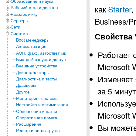
Образование и наука
как
Starter
,
Рабочий стол и десктоп
Разработчику
Business/Pr
Серверы
Сети
Система
Свойства V
Boot менеджеры
Автоматизация
Работает 
АОН, факс, автоответчик
Быстрый запуск и доступ
Microsoft 
Внешние устройства
Деинсталляторы
Изменяет 
Диагностика и тесты
Драйверы
за 5 мину
Другое
Мониторинг системы
Используе
Настройка и оптимизация
Обновления и патчи
Microsoft 
Оперативная память
Расширения
Вы можете
Реестр и автозагрузка