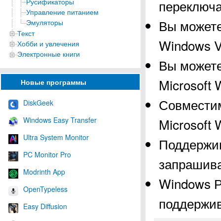
Русификаторы
переключа
Управление питанием
Вы можете
Эмуляторы
Текст
Windows V
Хобби и увлечения
Электронные книги
Вы можете
Microsoft
Новые программы
Совместима
DiskGeek
Windows Easy Transfer
Microsoft 
Ultra System Monitor
Поддержив
PC Monitor Pro
запрашива
Modrinth App
Windows Р
OpenTypeless
поддержи
Easy Diffusion