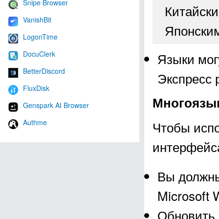
Snipe Browser
Китайски
VanishBit
Японским
LogonTime
DocuClerk
Языки мог
BetterDiscord
Экспресс 
FluxDisk
Многоязык
Genspark AI Browser
Authme
Чтобы испо
интерфейс
Вы должны
Microsoft 
Обновить 