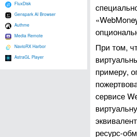
FluxDisk
специально
Genspark AI Browser
«WebMoney 
Authme
опциональ
Media Remote
При том, ч
NavioRX Harbor
виртуальны
AstraGL Player
примеру, о
пожертвова
сервисе We
виртуальну
эквивалент
ресурс-обм