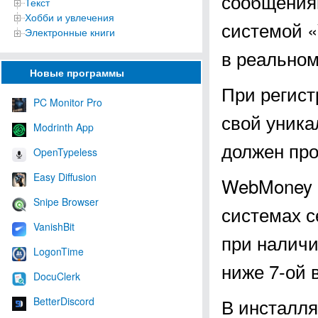
сообщениям
Текст
Хобби и увлечения
системой «
Электронные книги
в реальном
Новые программы
При регист
PC Monitor Pro
свой уника
Modrinth App
должен про
OpenTypeless
Easy Diffusion
WebMoney K
Snipe Browser
системах с
VanishBit
при наличи
LogonTime
ниже 7-ой 
DocuClerk
В инсталл
BetterDiscord