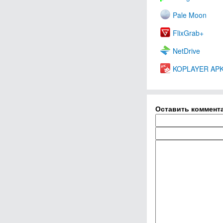
Pale Moon
FlixGrab+
NetDrive
KOPLAYER APK I
Оставить коммент