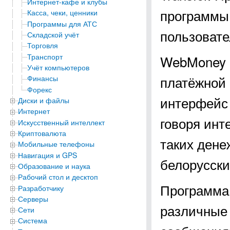
Интернет-кафе и клубы
программы,
Касса, чеки, ценники
Программы для АТС
пользовате
Складской учёт
Торговля
Транспорт
WebMoney K
Учёт компьютеров
платёжной
Финансы
Форекс
интерфейс
Диски и файлы
Интернет
говоря инт
Искусственный интеллект
Криптовалюта
таких дене
Мобильные телефоны
Навигация и GPS
белорусски
Образование и наука
Рабочий стол и десктоп
Программа 
Разработчику
Серверы
различные 
Сети
Система