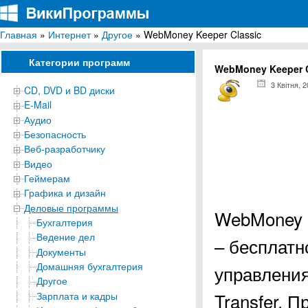
Главная
»
Интернет
»
Другое
» WebMoney Keeper Classic
ВикиПрограммы
Энциклопедия бесплатных компьютерных программ для Windows
Категории программ
WebMoney Keeper C
3 Квітня, 
CD, DVD и BD диски
E-Mail
Аудио
Безопасность
Веб-разработчику
Видео
Геймерам
Графика и дизайн
Деловые программы
WebMoney K
Бухгалтерия
Ведение дел
– бесплатн
Документы
Домашняя бухгалтерия
управлени
Другое
Transfer. 
Зарплата и кадры