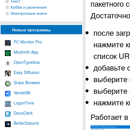
Текст
пакетного 
Хобби и увлечения
Достаточн
Электронные книги
Новые программы
после загр
нажмите к
PC Monitor Pro
Modrinth App
список URL
OpenTypeless
добавьте 
Easy Diffusion
выберите 
Snipe Browser
выберите 
VanishBit
нажмите к
LogonTime
DocuClerk
Работает в
BetterDiscord