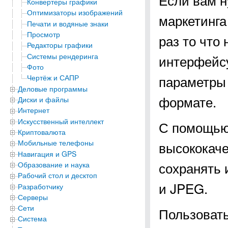
Конвертеры графики
Оптимизаторы изображений
маркетинга
Печати и водяные знаки
Просмотр
раз то что
Редакторы графики
Системы рендеринга
интерфейсу
Фото
параметры 
Чертёж и САПР
Деловые программы
формате.
Диски и файлы
Интернет
Искусственный интеллект
С помощью
Криптовалюта
Мобильные телефоны
высококаче
Навигация и GPS
сохранять 
Образование и наука
Рабочий стол и десктоп
и JPEG.
Разработчику
Серверы
Сети
Пользоват
Система