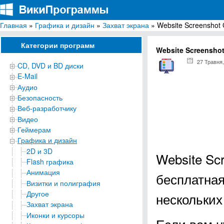
Главная
»
Графика и дизайн
»
Захват экрана
» Website Screenshot 
ВикиПрограммы
Энциклопедия бесплатных компьютерных программ для Windows
Категории программ
Website Screenshot
27 Травня,
CD, DVD и BD диски
E-Mail
Аудио
Безопасность
Веб-разработчику
Видео
Геймерам
Графика и дизайн
2D и 3D
Website Sc
Flash графика
Анимация
бесплатная
Визитки и полиграфия
Другое
нескольких
Захват экрана
Иконки и курсоры
Если вам н