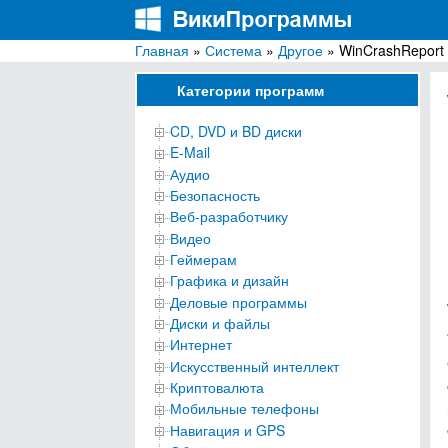
Главная
»
Система
»
Другое
» WinCrashReport
ВикиПрограммы
Энциклопедия бесплатных компьютерных про
Категории программ
CD, DVD и BD диски
E-Mail
Аудио
Безопасность
Веб-разработчику
Видео
Геймерам
Графика и дизайн
Деловые программы
Диски и файлы
Интернет
Искусственный интеллект
Криптовалюта
Мобильные телефоны
Навигация и GPS