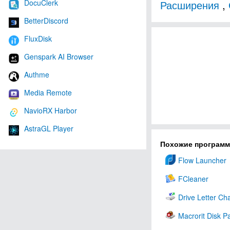
DocuClerk
Расширения
,
BetterDiscord
FluxDisk
Genspark AI Browser
Authme
Media Remote
NavioRX Harbor
AstraGL Player
Похожие програм
Flow Launcher
FCleaner
Drive Letter Ch
Macrorit Disk Pa