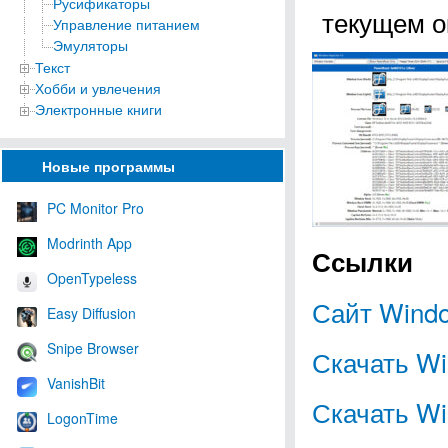
Русификаторы
текущем о
Управление питанием
Эмуляторы
Текст
Хобби и увлечения
Электронные книги
Новые программы
PC Monitor Pro
Modrinth App
Ссылки
OpenTypeless
Сайт Windo
Easy Diffusion
Snipe Browser
Скачать Wi
VanishBit
Скачать Wi
LogonTime