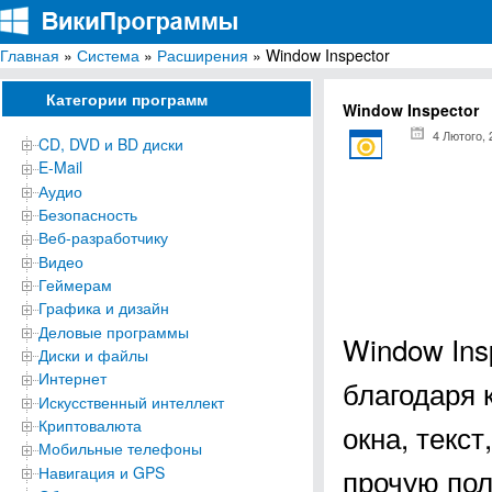
Главная
»
Система
»
Расширения
» Window Inspector
ВикиПрограммы
Энциклопедия бесплатных компьютерных программ для Windows
Категории программ
Window Inspector
4 Лютого, 
CD, DVD и BD диски
E-Mail
Аудио
Безопасность
Веб-разработчику
Видео
Геймерам
Графика и дизайн
Деловые программы
Window Ins
Диски и файлы
Интернет
благодаря 
Искусственный интеллект
Криптовалюта
окна, текс
Мобильные телефоны
прочую по
Навигация и GPS