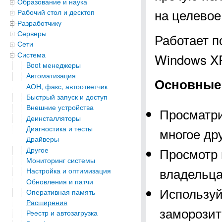
Образование и наука
на целевое
Рабочий стол и десктоп
Разработчику
Серверы
Работает п
Сети
Система
Windows XP, 
Boot менеджеры
Автоматизация
Основные 
АОН, факс, автоответчик
Быстрый запуск и доступ
Внешние устройства
Просматри
Деинсталляторы
Диагностика и тесты
многое др
Драйверы
Просмотр 
Другое
Мониторинг системы
владельца
Настройка и оптимизация
Обновления и патчи
Используй
Оперативная память
Расширения
заморозит
Реестр и автозагрузка