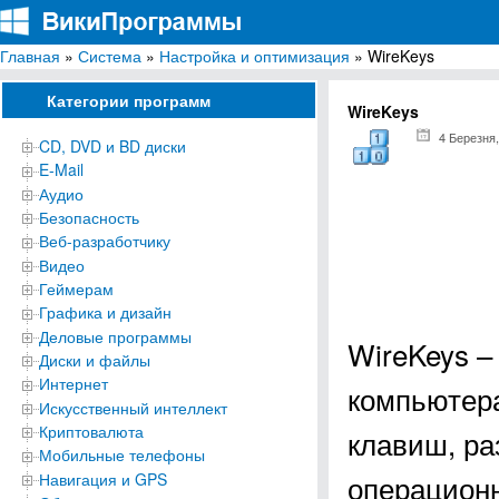
Главная
»
Система
»
Настройка и оптимизация
» WireKeys
ВикиПрограммы
Энциклопедия бесплатных компьютерных программ для Windows
Категории программ
WireKeys
4 Березня,
CD, DVD и BD диски
E-Mail
Аудио
Безопасность
Веб-разработчику
Видео
Геймерам
Графика и дизайн
Деловые программы
WireKeys –
Диски и файлы
Интернет
компьютера
Искусственный интеллект
Криптовалюта
клавиш, ра
Мобильные телефоны
операционн
Навигация и GPS