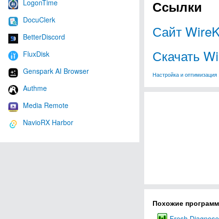
LogonTime
Ссылки
DocuClerk
Сайт WireK
BetterDiscord
Скачать Wi
FluxDisk
Genspark AI Browser
Настройка и оптимизация
Authme
Media Remote
NavioRX Harbor
Похожие програм
Fresh Diagnose