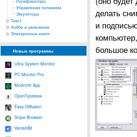
(оно будет
Русификаторы
Управление питанием
делать сни
Эмуляторы
Текст
и подписью
Хобби и увлечения
Электронные книги
компьютер,
большое ко
Новые программы
Ultra System Monitor
PC Monitor Pro
Modrinth App
OpenTypeless
Easy Diffusion
Snipe Browser
VanishBit