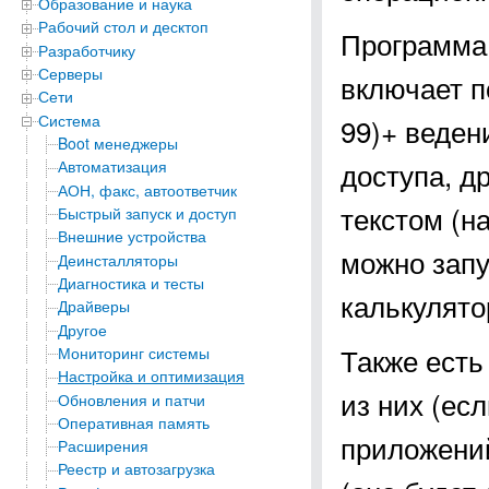
Образование и наука
Рабочий стол и десктоп
Программа 
Разработчику
Серверы
включает п
Сети
Система
99)+ веден
Boot менеджеры
доступа, д
Автоматизация
АОН, факс, автоответчик
текстом (н
Быстрый запуск и доступ
Внешние устройства
можно запу
Деинсталляторы
Диагностика и тесты
калькулято
Драйверы
Другое
Также есть
Мониторинг системы
Настройка и оптимизация
из них (ес
Обновления и патчи
Оперативная память
приложений
Расширения
Реестр и автозагрузка