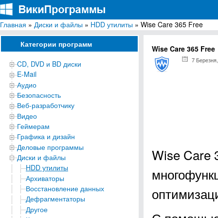
Главная
»
Диски и файлы
»
HDD утилиты
» Wise Care 365 Free
ВикиПрограммы
Энциклопедия бесплатных компьютерных программ для Windows
Категории программ
Wise Care 365 Free
7 Березня,
CD, DVD и BD диски
E-Mail
Аудио
Безопасность
Веб-разработчику
Видео
Геймерам
Графика и дизайн
Деловые программы
Wise Care 
Диски и файлы
HDD утилиты
многофункц
Архиваторы
Восстановление данных
оптимизаци
Дефрагментаторы
Другое
С помощью 