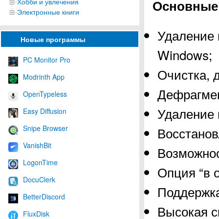
Хобби и увлечения
Основные 
Электронные книги
Удаление 
Новые программы
Windows;
PC Monitor Pro
Очистка, 
Modrinth App
Дефрагмен
OpenTypeless
Удаление 
Easy Diffusion
Snipe Browser
Восстанов
VanishBit
Возможнос
LogonTime
Опция “в 
DocuClerk
Поддержка
BetterDiscord
Высокая с
FluxDisk