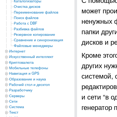
Каталогизаторы
Очистка дисков
может прои
Переименование файлов
Поиск файлов
ненужных ф
Работа с DBF
Разбивка файлов
папки друг
Резервное копирование
дисков и р
Сравнение и синхронизация
Файловые менеджеры
Интернет
Кроме этог
Искусственный интеллект
Криптовалюта
других нуж
Мобильные телефоны
Навигация и GPS
системой, 
Образование и наука
редактиров
Рабочий стол и десктоп
Разработчику
и сети “в 
Серверы
Сети
генератор 
Система
Текст