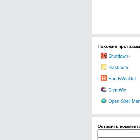
Похожие програм
Shutdown7
Flashnote
HandyWinGet
ClemWin
Open-Shell Me
Оставить коммент