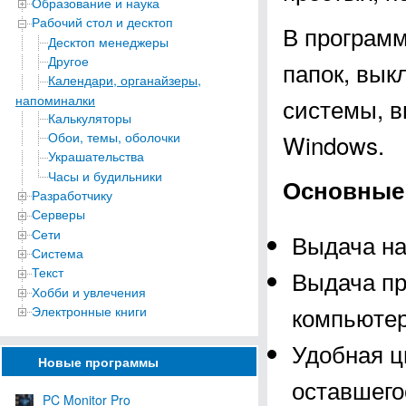
Образование и наука
Рабочий стол и десктоп
В программ
Десктоп менеджеры
Другое
папок, вык
Календари, органайзеры,
напоминалки
системы, в
Калькуляторы
Обои, темы, оболочки
Windows.
Украшательства
Часы и будильники
Основные 
Разработчику
Серверы
Сети
Выдача на
Система
Текст
Выдача п
Хобби и увлечения
компьютер
Электронные книги
Удобная ц
Новые программы
оставшего
PC Monitor Pro