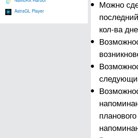
NavioRX Harbor
Можно сде
AstraGL Player
последний
кол-ва дне
Возможнос
возникнове
Возможнос
следующие
Возможнос
напоминан
планового
напоминан