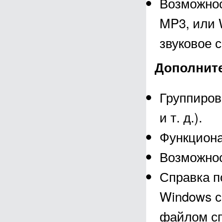
Возможнос
MP3, или 
звуковое 
Дополните
Группиров
и т. д.).
Функциона
Возможнос
Справка п
Windows с
файлом сп