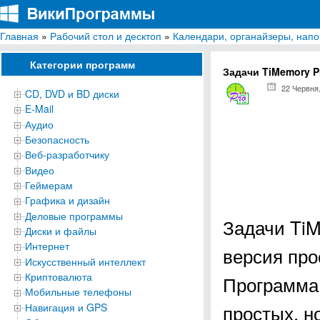
Главная
»
Рабочий стол и десктоп
»
Календари, органайзеры, нап
ВикиПрограммы
Энциклопедия бесплатных компьютерных программ для Windows
Категории программ
Задачи TiMemory P
22 Червня
CD, DVD и BD диски
E-Mail
Аудио
Безопасность
Веб-разработчику
Видео
Геймерам
Графика и дизайн
Деловые программы
Задачи TiM
Диски и файлы
Интернет
версия про
Искусственный интеллект
Криптовалюта
Программа 
Мобильные телефоны
простых, н
Навигация и GPS