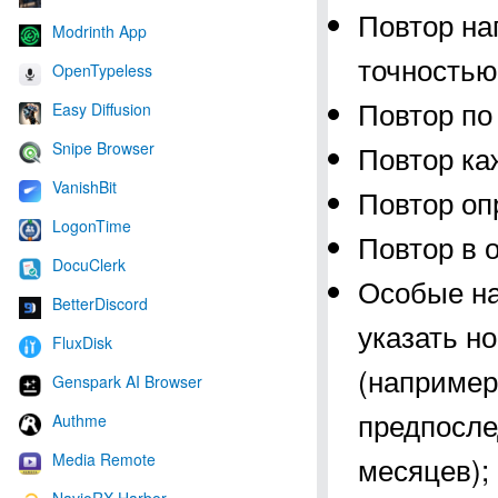
Повтор на
Modrinth App
точностью
OpenTypeless
Повтор по
Easy Diffusion
Повтор ка
Snipe Browser
VanishBit
Повтор оп
LogonTime
Повтор в 
DocuClerk
Особые на
BetterDiscord
указать н
FluxDisk
(например
Genspark AI Browser
предпосле
Authme
месяцев);
Media Remote