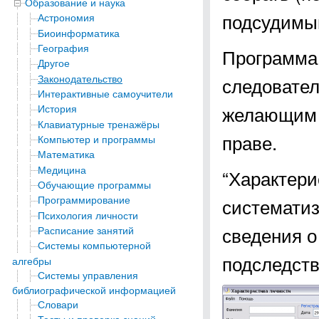
Образование и наука
подсудимы
Астрономия
Биоинформатика
География
Программа 
Другое
Законодательство
следовател
Интерактивные самоучители
желающим п
История
Клавиатурные тренажёры
праве.
Компьютер и программы
Математика
Медицина
“Характери
Обучающие программы
Программирование
системати
Психология личности
сведения о
Расписание занятий
Системы компьютерной
подследст
алгебры
Системы управления
библиографической информацией
Словари