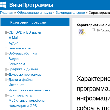
Главная
»
Образование и наука
»
Законодательство
» Характеристи
ВикиПрограммы
Энциклопедия бесплатных компьютерных программ для Windows
Категории программ
Характеристика ли
29 Грудня,
CD, DVD и BD диски
E-Mail
Аудио
Безопасность
Веб-разработчику
Видео
Геймерам
Графика и дизайн
Деловые программы
Характерис
Диски и файлы
Интернет
программа
Искусственный интеллект
Криптовалюта
информацию
Мобильные телефоны
собрать (п
Навигация и GPS