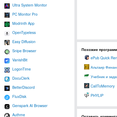
Ultra System Monitor
PC Monitor Pro
Modrinth App
OpenTypeless
Easy Diffusion
Похожие програм
Snipe Browser
ePub Quick Re
VanishBit
Альтаир Финан
LogonTime
Учебник и зад
DocuClerk
CallToMemory
BetterDiscord
PHYLIP
FluxDisk
Genspark AI Browser
Authme
Оставить коммент