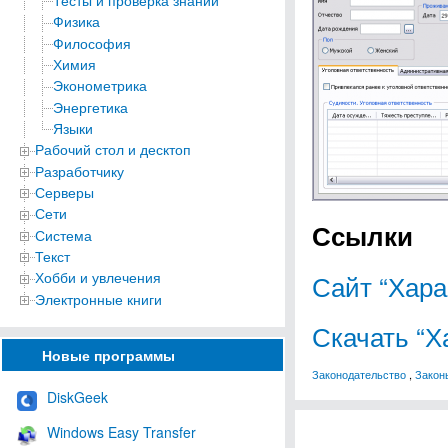
Тесты и проверка знаний
Физика
Философия
Химия
Эконометрика
Энергетика
Языки
Рабочий стол и десктоп
Разработчику
Серверы
Сети
Ссылки
Система
Текст
Сайт “Хара
Хобби и увлечения
Электронные книги
Скачать “Х
Новые программы
Законодательство
,
Закон
DiskGeek
Windows Easy Transfer