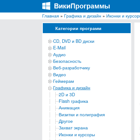
Главная
»
Графика и дизайн
»
Иконки и курсо
ВикиПрограммы
Энциклопедия бесплатных компьютерных про
Категории программ
CD, DVD и BD диски
E-Mail
Аудио
Безопасность
Веб-разработчику
Видео
Геймерам
Графика и дизайн
2D и 3D
Flash графика
Анимация
Визитки и полиграфия
Другое
Захват экрана
Иконки и курсоры