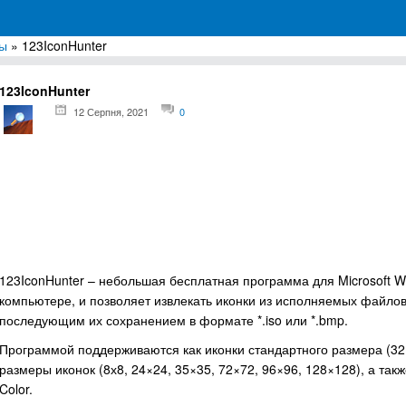
ры
» 123IconHunter
грамм для Windows
123IconHunter
12 Серпня, 2021
0
123IconHunter – небольшая бесплатная программа для Microsoft Wi
компьютере, и позволяет извлекать иконки из исполняемых файлов и б
последующим их сохранением в формате *.iso или *.bmp.
Программой поддерживаются как иконки стандартного размера (32×
размеры иконок (8х8, 24×24, 35×35, 72×72, 96×96, 128×128), а та
Color.