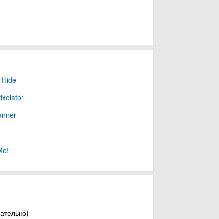
 Hide
ixelator
anner
Me!
зательно)