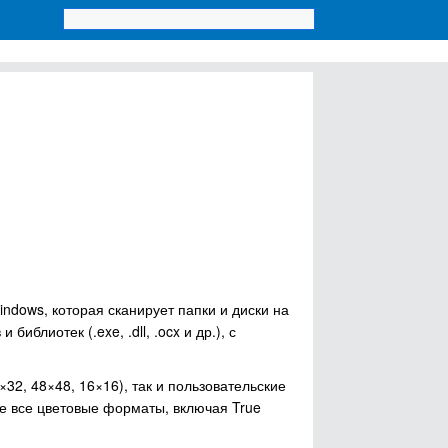
ndows, которая сканирует папки и диски на
иблиотек (.exe, .dll, .ocx и др.), с
32, 48×48, 16×16), так и пользовательские
кже все цветовые форматы, включая True