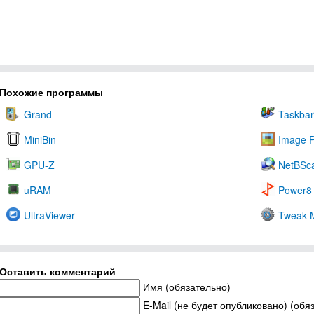
Похожие программы
Grand
Taskbar
MiniBin
Image P
GPU-Z
NetBSc
uRAM
Power8
UltraViewer
Tweak 
Оставить комментарий
Имя (обязательно)
E-Mail (не будет опубликовано) (обя