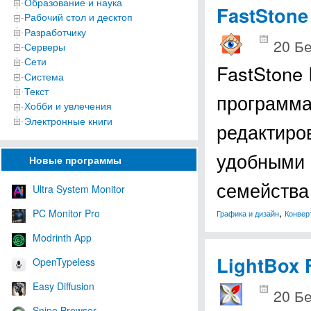
Образование и наука
FastStone
Рабочий стол и десктоп
Разработчику
20 Б
Серверы
Сети
FastStone
Система
Текст
программа
Хобби и увлечения
Электронные книги
редактиро
удобными 
Новые программы
семейства
Ultra System Monitor
,
PC Monitor Pro
Графика и дизайн
Конвер
Modrinth App
LightBox 
OpenTypeless
Easy Diffusion
20 Б
Snipe Browser