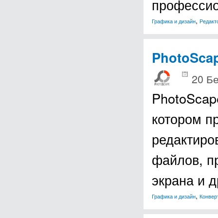
професси
,
Графика и дизайн
Редакт
PhotoSca
20 Б
PhotoScap
котором п
редактиро
файлов, п
экрана и 
,
Графика и дизайн
Конвер