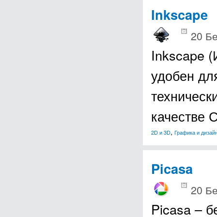
Inkscape
20 Б
Inkscape (
удобен для
техническ
качестве 
,
2D и 3D
Графика и дизай
Picasa
20 Б
Picasa – 