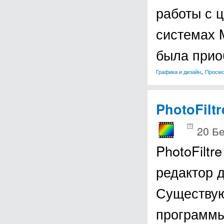
работы с 
системах M
была прио
,
Графика и дизайн
Просм
PhotoFiltr
20 Б
PhotoFilt
редактор 
Существую
программы