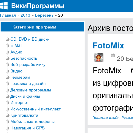
Главная
»
2013
»
Березень
» 20
ВикиПрограммы
Энциклопедия бесплатных компьютерных программ для Windows
Архив посто
Категории программ
CD, DVD и BD диски
FotoMix
E-Mail
Аудио
20 Б
Безопасность
Веб-разработчику
FotoMix –
Видео
Геймерам
из цифров
Графика и дизайн
Деловые программы
оригиналь
Диски и файлы
Интернет
фотографи
Искусственный интеллект
Криптовалюта
,
Графика и дизайн
Редакт
Мобильные телефоны
Навигация и GPS