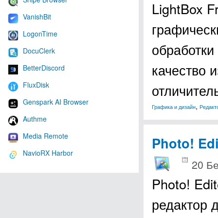
LightBox F
VanishBit
графическ
LogonTime
обработки
DocuClerk
качество и
BetterDiscord
FluxDisk
отличител
Genspark AI Browser
,
Графика и дизайн
Редакт
Authme
Media Remote
Photo! Edi
NavioRX Harbor
20 Б
Photo! Ed
редактор 