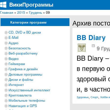
Главная
»
2015
»
Грудень
» 09
ВикиПрограммы
Энциклопедия бесплатных компьютерных программ для Windows
Архив посто
Категории программ
CD, DVD и BD диски
BB Diary
E-Mail
Аудио
9 Гру
Безопасность
Веб-разработчику
BB Diary 
Видео
Геймерам
в первую 
Графика и дизайн
Деловые программы
здоровый 
Диски и файлы
Интернет
и, в част
Искусственный интеллект
Криптовалюта
,
,
Здоровье
Спорт
Хобби и
Мобильные телефоны
Навигация и GPS