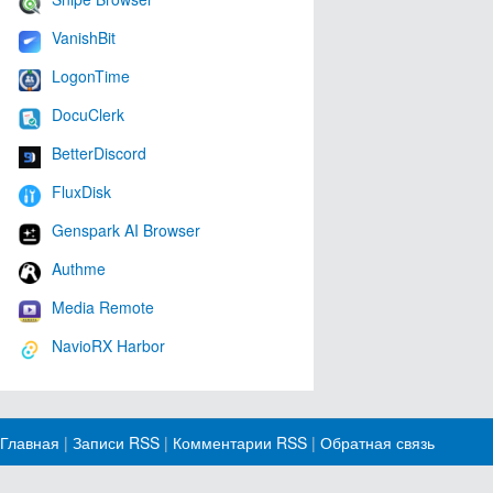
VanishBit
LogonTime
DocuClerk
BetterDiscord
FluxDisk
Genspark AI Browser
Authme
Media Remote
NavioRX Harbor
Главная
|
Записи RSS
|
Комментарии RSS
|
Обратная связь