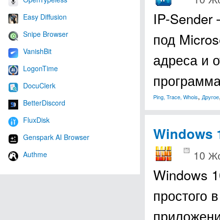
IP-Sender
Easy Diffusion
Snipe Browser
под Micro
VanishBit
адреса и о
LogonTime
программа
DocuClerk
,
Ping, Trace, Whois
Другое
BetterDiscord
FluxDisk
Windows 1
Genspark AI Browser
10 Ж
Authme
Windows 10
простого 
приложени