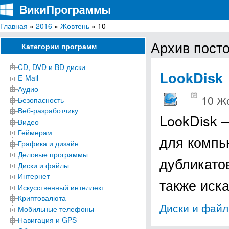
Главная
»
2016
»
Жовтень
» 10
ВикиПрограммы
Энциклопедия бесплатных компьютерных программ для Windows
Архив посто
Категории программ
CD, DVD и BD диски
LookDisk
E-Mail
Аудио
10 Ж
Безопасность
Веб-разработчику
LookDisk 
Видео
Геймерам
для компь
Графика и дизайн
Деловые программы
дубликато
Диски и файлы
Интернет
также иск
Искусственный интеллект
Криптовалюта
Диски и фай
Мобильные телефоны
Навигация и GPS