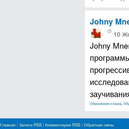
Johny Mn
10 Ж
Johny Mne
программы
прогресси
исследова
заучивани
,
Образование и наука
Об
Главная
|
Записи RSS
|
Комментарии RSS
|
Обратная связь