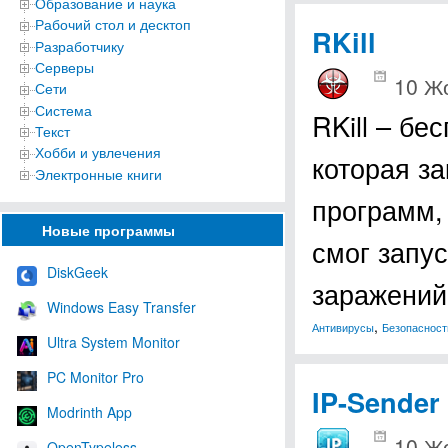
Образование и наука
Рабочий стол и десктоп
RKill
Разработчику
Серверы
10 Ж
Сети
Система
RKill – бе
Текст
Хобби и увлечения
которая з
Электронные книги
программ,
Новые программы
смог запус
DiskGeek
заражени
Windows Easy Transfer
,
Антивирусы
Безопасност
Ultra System Monitor
PC Monitor Pro
IP-Sender
Modrinth App
10 Ж
OpenTypeless