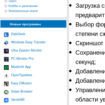
Текст
Загрузка 
Хобби и увлечения
Электронные книги
предварит
Выбор фор
Новые программы
степени с
DiskGeek
Скриншот 
Windows Easy Transfer
Сохранени
Ultra System Monitor
PC Monitor Pro
секунд;
Modrinth App
Добавлени
OpenTypeless
Добавлени
Easy Diffusion
Управлени
Snipe Browser
области у
VanishBit