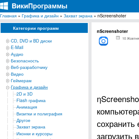
Главная
»
Графика и дизайн
»
Захват экрана
» nScreenshoter
ВикиПрограммы
Энциклопедия бесплатных компьютерных программ для Windows
Категории программ
nScreenshoter
10 Жовтня
CD, DVD и BD диски
E-Mail
Аудио
Безопасность
Веб-разработчику
Видео
Геймерам
Графика и дизайн
2D и 3D
ηScreensho
Flash графика
Анимация
компьютера
Визитки и полиграфия
Другое
сохранить 
Захват экрана
загрузить 
Иконки и курсоры