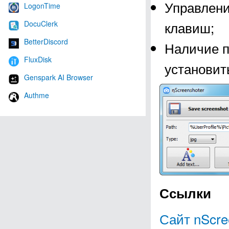
Управлени
LogonTime
клавиш;
DocuClerk
BetterDiscord
Наличие п
FluxDisk
установит
Genspark AI Browser
Authme
Ссылки
Сайт nScre