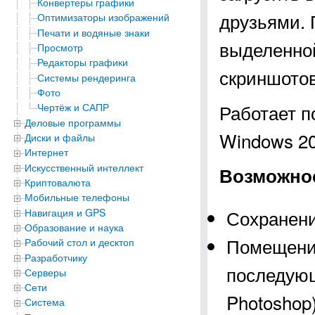
Конвертеры графики
друзьями. 
Оптимизаторы изображений
Печати и водяные знаки
выделенной
Просмотр
Редакторы графики
скриншотов 
Системы рендеринга
Фото
Работает п
Чертёж и САПР
Деловые программы
Windows 200
Диски и файлы
Интернет
Искусственный интеллект
Возможнос
Криптовалюта
Мобильные телефоны
Сохранени
Навигация и GPS
Образование и наука
Помещение
Рабочий стол и десктоп
Разработчику
последующ
Серверы
Сети
Photoshop)
Система