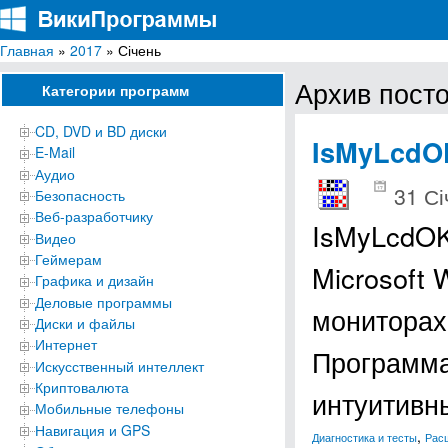
Главная
»
2017
» Січень
ВикиПрограммы
Энциклопедия бесплатных компьютерных программ для Windows
Архив посто
Категории программ
CD, DVD и BD диски
IsMyLcdO
E-Mail
Аудио
31 Сі
Безопасность
Веб-разработчику
IsMyLcdOK
Видео
Геймерам
Microsoft
Графика и дизайн
Деловые программы
мониторах
Диски и файлы
Интернет
Программа
Искусственный интеллект
Криптовалюта
интуитив
Мобильные телефоны
Навигация и GPS
,
Диагностика и тесты
Рас