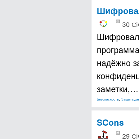
Шифрова
30 Сі
Шифроваль
программа
надёжно з
конфиденц
заметки,…
,
Безопасность
Защита да
SCons
29 Сі