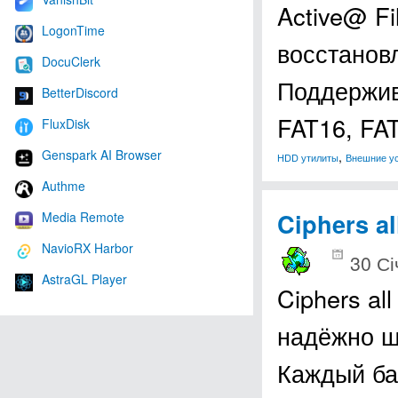
Active@ F
LogonTime
восстанов
DocuClerk
Поддержив
BetterDiscord
FAT16, FA
FluxDisk
Genspark AI Browser
,
HDD утилиты
Внешние у
Authme
Ciphers al
Media Remote
NavioRX Harbor
30 Сі
AstraGL Player
Ciphers al
надёжно ш
Каждый ба