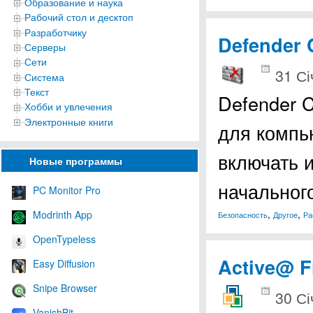
Образование и наука
Рабочий стол и десктоп
Разработчику
Defender 
Серверы
Сети
31 Сі
Система
Текст
Defender 
Хобби и увлечения
Электронные книги
для компью
включать 
Новые программы
начальног
PC Monitor Pro
,
,
Modrinth App
Безопасность
Другое
Ра
OpenTypeless
Active@ F
Easy Diffusion
Snipe Browser
30 Сі
VanishBit