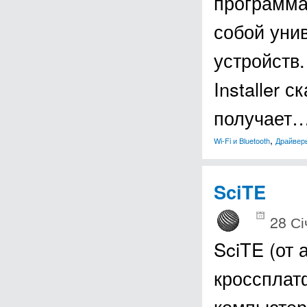
программа
собой уни
устройств.
Installer 
получает
,
Wi-Fi и Bluetooth
Драйвер
SciTE
28 Сі
SciTE (от а
кроссплат
компьютер