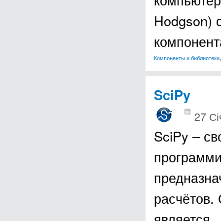
Hodgson) 
компонен
Компоненты и библиотеки
SciPy
27 Сі
SciPy – с
программи
предназна
расчётов.
является