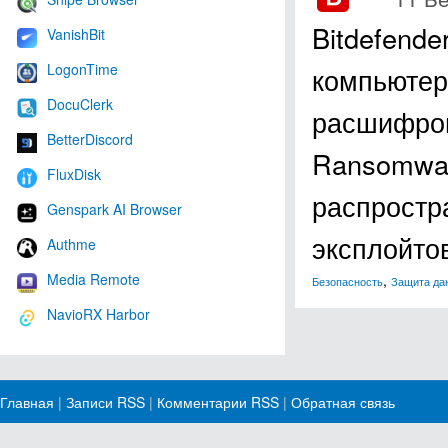
Bitdefende
VanishBit
LogonTime
компьютер
DocuClerk
расшифров
BetterDiscord
Ransomwa
FluxDisk
распростр
Genspark AI Browser
эксплойтов
Authme
Media Remote
,
Безопасность
Защита да
NavioRX Harbor
Главная
|
Записи RSS
|
Комментарии RSS
|
Обратная связь