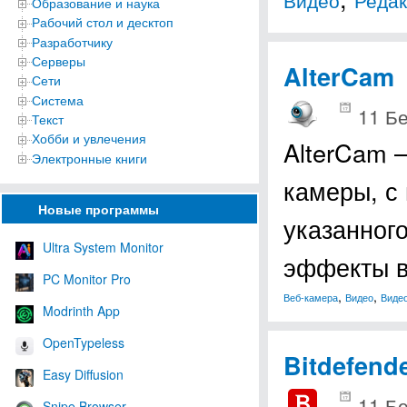
Образование и наука
Рабочий стол и десктоп
Разработчику
Серверы
AlterCam
Сети
Система
11 Б
Текст
Хобби и увлечения
AlterCam 
Электронные книги
камеры, с
Новые программы
указанног
Ultra System Monitor
эффекты в
PC Monitor Pro
,
,
Веб-камера
Видео
Виде
Modrinth App
OpenTypeless
Bitdefend
Easy Diffusion
11 Б
Snipe Browser