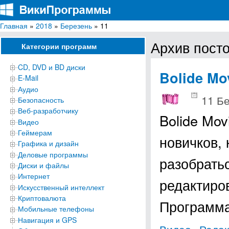
Главная
»
2018
»
Березень
» 11
ВикиПрограммы
Энциклопедия бесплатных компьютерных программ для Windows
Архив посто
Категории программ
CD, DVD и BD диски
Bolide Mo
E-Mail
Аудио
11 Б
Безопасность
Веб-разработчику
Bolide Mov
Видео
Геймерам
новичков, 
Графика и дизайн
Деловые программы
разобрать
Диски и файлы
Интернет
редактиров
Искусственный интеллект
Криптовалюта
Программ
Мобильные телефоны
Навигация и GPS
,
Видео
Редак