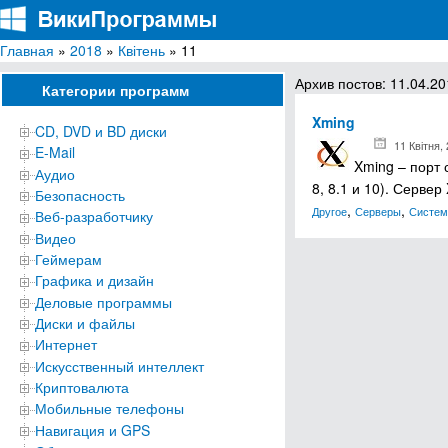
Главная
»
2018
»
Квітень
» 11
ВикиПрограммы
Энциклопедия бесплатных компьютерных программ для Windows
Архив постов: 11.04.2
Категории программ
Xming
CD, DVD и BD диски
11 Квітня,
E-Mail
Xming – порт 
Аудио
8, 8.1 и 10). Серве
Безопасность
,
,
Другое
Серверы
Систем
Веб-разработчику
Видео
Геймерам
Графика и дизайн
Деловые программы
Диски и файлы
Интернет
Искусственный интеллект
Криптовалюта
Мобильные телефоны
Навигация и GPS