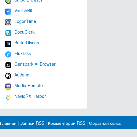
VanishBit
LogonTime
DocuClerk
BetterDiscord
FluxDisk
Genspark AI Browser
Authme
Media Remote
NavioRX Harbor
Главная
|
Записи RSS
|
Комментарии RSS
|
Обратная связь