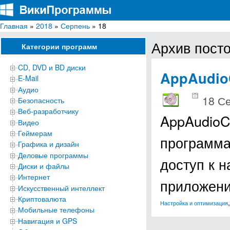
Главная
»
2018
»
Серпень
» 18
ВикиПрограммы
Энциклопедия бесплатных компьютерных программ для Windows
Архив посто
Категории программ
CD, DVD и BD диски
AppAudio
E-Mail
Аудио
18 С
Безопасность
Веб-разработчику
AppAudioC
Видео
Геймерам
программа
Графика и дизайн
Деловые программы
доступ к 
Диски и файлы
Интернет
приложени
Искусственный интеллект
Криптовалюта
Настройка и оптимизация
Мобильные телефоны
Навигация и GPS