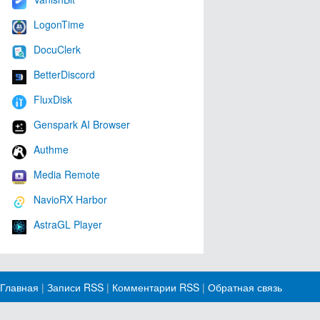
LogonTime
DocuClerk
BetterDiscord
FluxDisk
Genspark AI Browser
Authme
Media Remote
NavioRX Harbor
AstraGL Player
Главная
|
Записи RSS
|
Комментарии RSS
|
Обратная связь