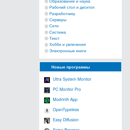
Образование и наука
Рабочий стол и десктоп
Разработчику
Серверы
Сети
Система
Текст
Хобби и увлечения
Электронные книги
Новые программы
Ultra System Monitor
PC Monitor Pro
Modrinth App
OpenTypeless
Easy Diffusion
Snipe Browser