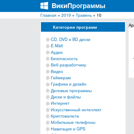
Главная
»
2019
»
Травень
» 10
ВикиПрограммы
Энциклопедия бесплатных компьютерных про
Ар
Категории программ
CD, DVD и BD диски
E-Mail
Аудио
Безопасность
Веб-разработчику
Видео
Геймерам
Графика и дизайн
Деловые программы
Диски и файлы
Интернет
Искусственный интеллект
Криптовалюта
Мобильные телефоны
Навигация и GPS