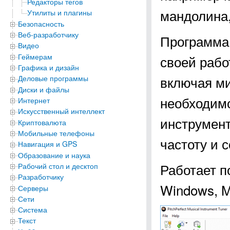
Редакторы тегов
мандолина,
Утилиты и плагины
Безопасность
Веб-разработчику
Программа P
Видео
Геймерам
своей рабо
Графика и дизайн
включая м
Деловые программы
Диски и файлы
необходимо
Интернет
Искусственный интеллект
инструмент
Криптовалюта
Мобильные телефоны
частоту и 
Навигация и GPS
Образование и наука
Работает п
Рабочий стол и десктоп
Разработчику
Windows, M
Серверы
Сети
Система
Текст