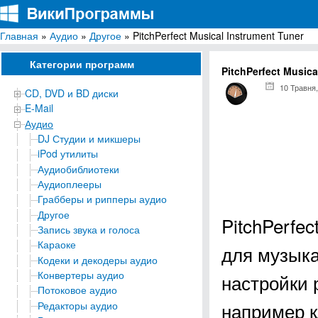
Главная
»
Аудио
»
Другое
» PitchPerfect Musical Instrument Tuner
ВикиПрограммы
Энциклопедия бесплатных компьютерных программ для Windows
Категории программ
PitchPerfect Musica
10 Травня,
CD, DVD и BD диски
E-Mail
Аудио
DJ Студии и микшеры
iPod утилиты
Аудиобиблиотеки
Аудиоплееры
Грабберы и рипперы аудио
Другое
PitchPerfec
Запись звука и голоса
Караоке
для музыка
Кодеки и декодеры аудио
Конвертеры аудио
настройки 
Потоковое аудио
например к
Редакторы аудио