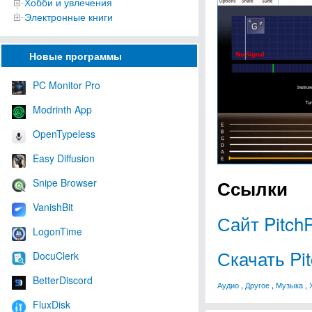
Хобби и увлечения
Электронные книги
Новые программы
PC Monitor Pro
Modrinth App
OpenTypeless
Easy Diffusion
Ссылки
Snipe Browser
VanishBit
Сайт PitchP
LogonTime
Скачать Pit
DocuClerk
BetterDiscord
Аудио
,
Другое
,
Музыка
,
FluxDisk