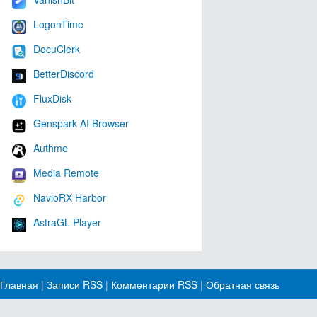
LogonTime
DocuClerk
BetterDiscord
FluxDisk
Genspark AI Browser
Authme
Media Remote
NavioRX Harbor
AstraGL Player
Главная
|
Записи RSS
|
Комментарии RSS
|
Обратная связь