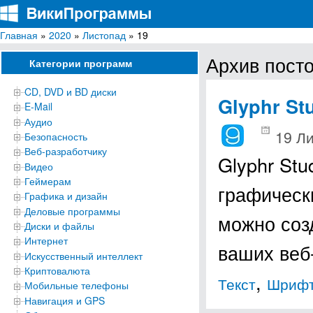
Главная
»
2020
»
Листопад
» 19
ВикиПрограммы
Энциклопедия бесплатных компьютерных программ для Windows
Архив посто
Категории программ
CD, DVD и BD диски
Glyphr St
E-Mail
Аудио
19 Л
Безопасность
Веб-разработчику
Glyphr St
Видео
Геймерам
графическ
Графика и дизайн
Деловые программы
можно соз
Диски и файлы
Интернет
ваших веб
Искусственный интеллект
Криптовалюта
,
Текст
Шриф
Мобильные телефоны
Навигация и GPS