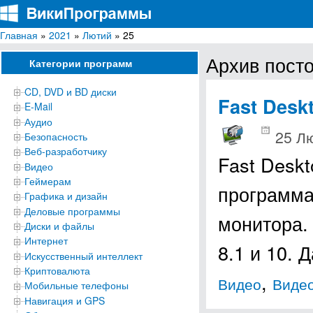
Главная
»
2021
»
Лютий
» 25
ВикиПрограммы
Энциклопедия бесплатных компьютерных программ для Windows
Архив посто
Категории программ
CD, DVD и BD диски
Fast Desk
E-Mail
Аудио
25 Лю
Безопасность
Веб-разработчику
Fast Desk
Видео
Геймерам
программа
Графика и дизайн
Деловые программы
монитора. 
Диски и файлы
Интернет
8.1 и 10.
Искусственный интеллект
Криптовалюта
,
Видео
Виде
Мобильные телефоны
Навигация и GPS