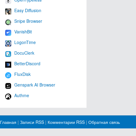
Easy Diffusion
Snipe Browser
VanishBit
LogonTime
DocuClerk
BetterDiscord
FluxDisk
Genspark AI Browser
Authme
Главная
|
Записи RSS
|
Комментарии RSS
|
Обратная связь