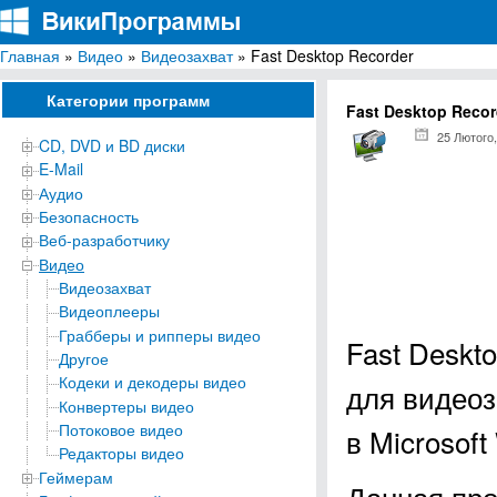
Главная
»
Видео
»
Видеозахват
» Fast Desktop Recorder
ВикиПрограммы
Энциклопедия бесплатных компьютерных программ для Windows
Категории программ
Fast Desktop Recor
25 Лютого,
CD, DVD и BD диски
E-Mail
Аудио
Безопасность
Веб-разработчику
Видео
Видеозахват
Видеоплееры
Грабберы и рипперы видео
Fast Deskt
Другое
Кодеки и декодеры видео
для видеоз
Конвертеры видео
Потоковое видео
в Microsoft 
Редакторы видео
Геймерам
Данная про