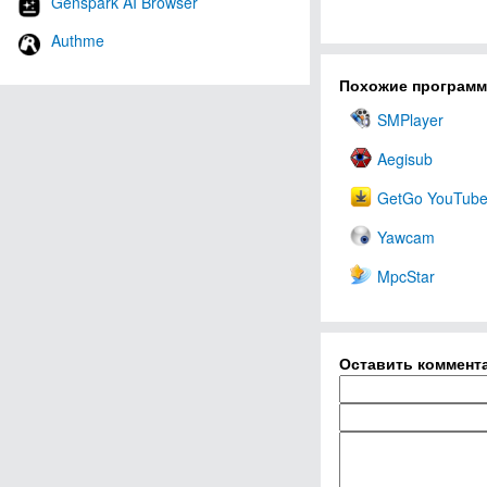
Genspark AI Browser
Authme
Похожие програм
SMPlayer
Aegisub
GetGo YouTube
Yawcam
MpcStar
Оставить коммент