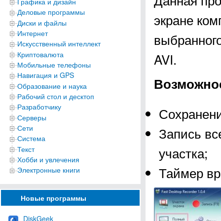
Графика и дизайн
Деловые программы
экране ком
Диски и файлы
Интернет
выбранного
Искусственный интеллект
Криптовалюта
AVI.
Мобильные телефоны
Навигация и GPS
Возможнос
Образование и наука
Рабочий стол и десктоп
Разработчику
Сохранени
Серверы
Сети
Запись вс
Система
участка;
Текст
Хобби и увлечения
Таймер вр
Электронные книги
Новые программы
DiskGeek