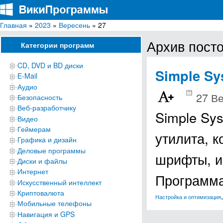
Главная
»
2023
»
Вересень
» 27
ВикиПрограммы
Энциклопедия бесплатных компьютерных программ для Windows
Архив посто
Категории программ
CD, DVD и BD диски
Simple Sy
E-Mail
Аудио
27 В
Безопасность
Веб-разработчику
Simple Sy
Видео
Геймерам
утилита, 
Графика и дизайн
Деловые программы
шрифты, и
Диски и файлы
Интернет
Программа
Искусственный интеллект
Криптовалюта
Настройка и оптимизация
Мобильные телефоны
Навигация и GPS