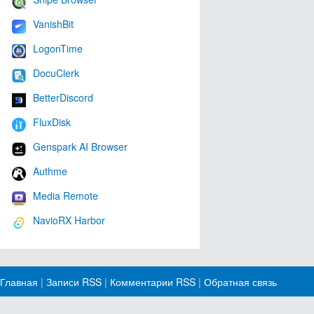
VanishBit
LogonTime
DocuClerk
BetterDiscord
FluxDisk
Genspark AI Browser
Authme
Media Remote
NavioRX Harbor
Главная
|
Записи RSS
|
Комментарии RSS
|
Обратная связь