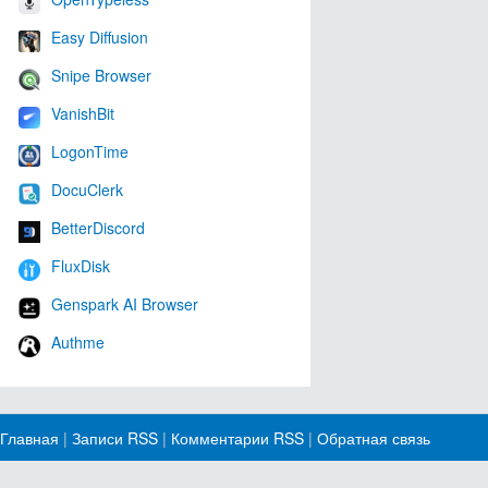
Easy Diffusion
Snipe Browser
VanishBit
LogonTime
DocuClerk
BetterDiscord
FluxDisk
Genspark AI Browser
Authme
Главная
|
Записи RSS
|
Комментарии RSS
|
Обратная связь