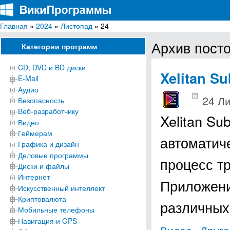
Главная
»
2024
»
Листопад
» 24
ВикиПрограммы
Энциклопедия бесплатных компьютерных программ для Windows
Архив посто
Категории программ
CD, DVD и BD диски
Xelitan Su
E-Mail
Аудио
24 Л
Безопасность
Веб-разработчику
Xelitan Su
Видео
Геймерам
автоматич
Графика и дизайн
Деловые программы
процесс т
Диски и файлы
Интернет
Приложени
Искусственный интеллект
Криптовалюта
различны
Мобильные телефоны
Навигация и GPS
,
Видео
Друго