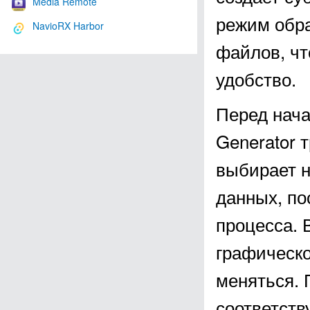
Media Remote
режим обра
NavioRX Harbor
файлов, чт
удобство.
Перед нача
Generator 
выбирает 
данных, по
процесса. 
графическо
меняться. 
соответст