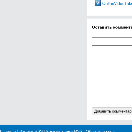
OnlineVideoTak
Оставить коммент
Главная
|
Записи RSS
|
Комментарии RSS
|
Обратная связь