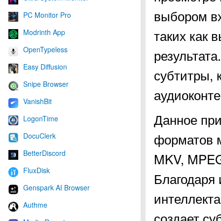
выбором вх
PC Monitor Pro
таких как 
Modrinth App
OpenTypeless
результата
Easy Diffusion
субтитры, 
Snipe Browser
аудиоконте
VanishBit
Данное пр
LogonTime
форматов м
DocuClerk
BetterDiscord
MKV, MPEG
FluxDisk
Благодаря 
Genspark AI Browser
интеллекта 
Authme
создает су