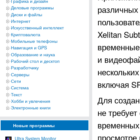
Графика и дизайн
различных
Деловые программы
Диски и файлы
пользовате
Интернет
Искусственный интеллект
Xelitan Sub
Криптовалюта
Мобильные телефоны
временные 
Навигация и GPS
Образование и наука
и видеофай
Рабочий стол и десктоп
Разработчику
нескольких
Серверы
Сети
включая SR
Система
Текст
Для создани
Хобби и увлечения
Электронные книги
не требует
временных 
Новые программы
просмотре 
Ultra System Monitor