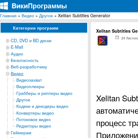
Главная
»
Видео
»
Другое
» Xelitan Subtitles Generator
ВикиПрограммы
Энциклопедия бесплатных компьютерных программ для Windows
Категории программ
Xelitan Subtitles G
24 Листоп
CD, DVD и BD диски
E-Mail
Аудио
Безопасность
Веб-разработчику
Видео
Видеозахват
Видеоплееры
Грабберы и рипперы видео
Xelitan Sub
Другое
Кодеки и декодеры видео
автоматиче
Конвертеры видео
Потоковое видео
процесс тр
Редакторы видео
Приложени
Геймерам