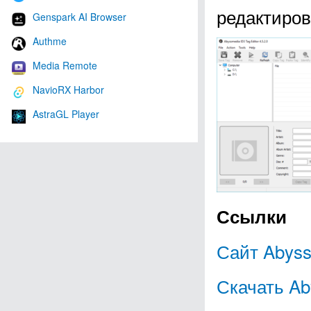
редактиро
Genspark AI Browser
Authme
Media Remote
NavioRX Harbor
AstraGL Player
Ссылки
Сайт Abyss
Скачать Ab