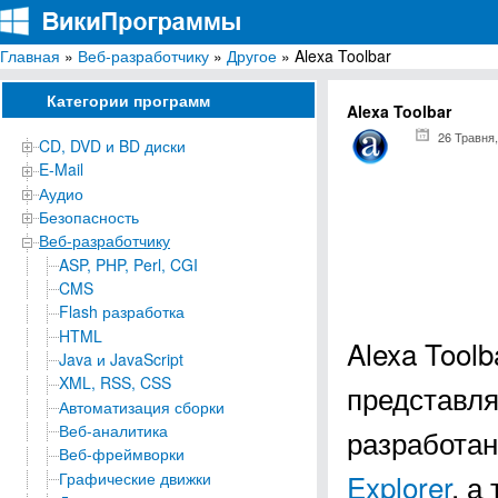
Главная
»
Веб-разработчику
»
Другое
» Alexa Toolbar
ВикиПрограммы
Энциклопедия бесплатных компьютерных программ для Windows
Категории программ
Alexa Toolbar
26 Травня,
CD, DVD и BD диски
E-Mail
Аудио
Безопасность
Веб-разработчику
ASP, PHP, Perl, CGI
CMS
Flash разработка
HTML
Alexa Tool
Java и JavaScript
XML, RSS, CSS
представля
Автоматизация сборки
Веб-аналитика
разработан
Веб-фреймворки
Explorer
, а
Графические движки