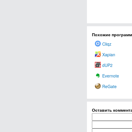
Похожие програм
Cliqz
Xapian
dUP2
Evernote
ReGate
Оставить коммент