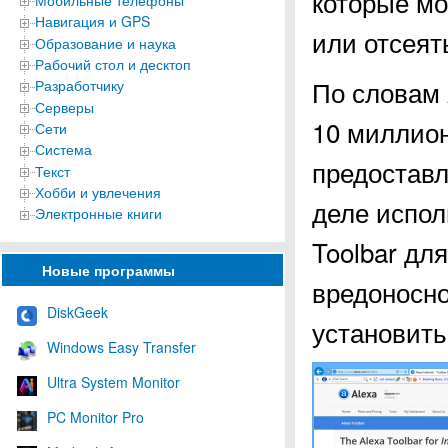
которые мо
Мобильные телефоны
Навигация и GPS
или отсеят
Образование и наука
Рабочий стол и десктоп
По словам 
Разработчику
Серверы
10 миллион
Сети
Система
предоставл
Текст
Хобби и увлечения
деле испо
Электронные книги
Toolbar дл
Новые программы
вредоносно
DiskGeek
установить 
Windows Easy Transfer
Ultra System Monitor
PC Monitor Pro