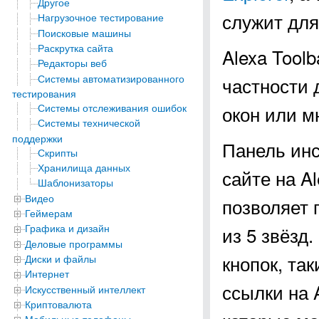
Другое
служит для
Нагрузочное тестирование
Поисковые машины
Раскрутка сайта
Alexa Tool
Редакторы веб
Системы автоматизированного
частности
тестирования
Системы отслеживания ошибок
окон или м
Системы технической
поддержки
Панель ин
Скрипты
Хранилища данных
сайте на A
Шаблонизаторы
Видео
позволяет 
Геймерам
Графика и дизайн
из 5 звёзд
Деловые программы
кнопок, так
Диски и файлы
Интернет
ссылки на A
Искусственный интеллект
Криптовалюта