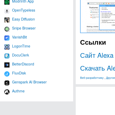
Modrinth App
OpenTypeless
Easy Diffusion
Snipe Browser
VanishBit
Ссылки
LogonTime
Сайт Alexa 
DocuClerk
BetterDiscord
Скачать Ale
FluxDisk
Веб-разработчику
,
Другое
Genspark AI Browser
Authme